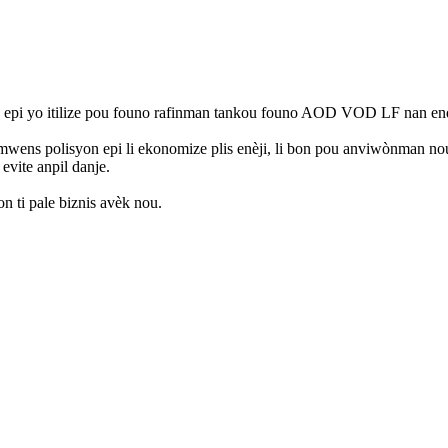
nn epi yo itilize pou founo rafinman tankou founo AOD VOD LF nan endist
 fè mwens polisyon epi li ekonomize plis enèji, li bon pou anviwònman nou
evite anpil danje.
on ti pale biznis avèk nou.