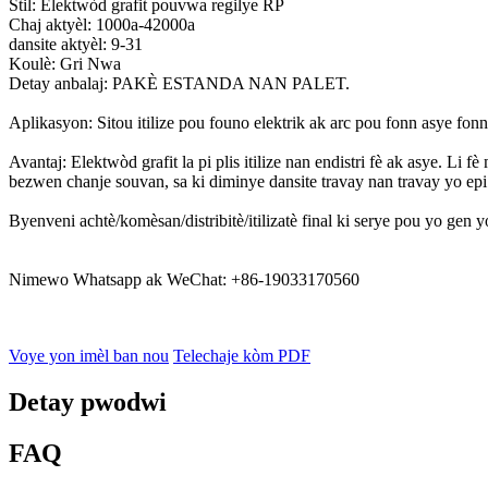
Stil: Elektwòd grafit pouvwa regilye RP
Chaj aktyèl: 1000a-42000a
dansite aktyèl: 9-31
Koulè: Gri Nwa
Detay anbalaj: PAKÈ ESTANDA NAN PALET.
Aplikasyon: Sitou itilize pou founo elektrik ak arc pou fonn asye fo
Avantaj: Elektwòd grafit la pi plis itilize nan endistri fè ak asye. Li
bezwen chanje souvan, sa ki diminye dansite travay nan travay yo epi 
Byenveni achtè/komèsan/distribitè/itilizatè final ki serye pou yo gen y
Nimewo Whatsapp ak WeChat: +86-19033170560
Voye yon imèl ban nou
Telechaje kòm PDF
Detay pwodwi
FAQ