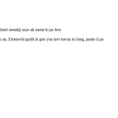
ri metaliji asye ak metal ki pa fere.
 an. Elektwòd grafit la gen yon lavi travay ki long, paske li pa