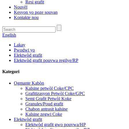
Resi grafit
Nouvèl
Kesyon yo poze souvan
Kontakte nou
English
Lakay
Pwodwi yo
Elektwòd grafit
Elektwòd grafit pouvwa regilye/RP
Kategori
Ogmante Kabòn
Kalsine petwòl Coke/CPC
Grafitizasyon Petwòl Coke/GPC
Semi Grafit Petwòl Koke
Granules/Poud grafit
Chabon antrasit kalsine
Kalsine zegwi Coke
Elektwòd grafit
Elektwòd grafit gwo pouvwa/HP