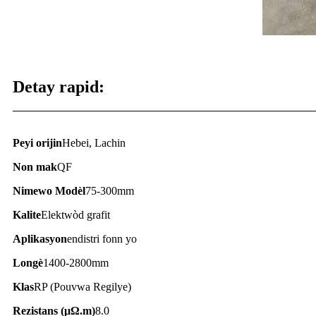
Detay rapid:
Peyi orijin
Hebei, Lachin
Non mak
QF
Nimewo Modèl
75-300mm
Kalite
Elektwòd grafit
Aplikasyon
endistri fonn yo
Longè
1400-2800mm
Klas
RP (Pouvwa Regilye)
Rezistans (
μΩ.
m)
8.0