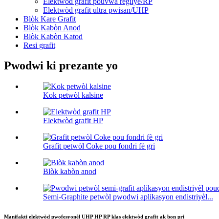
Elektwòd grafit pouvwa regilye/RP
Elektwòd grafit ultra pwisan/UHP
Blòk Kare Grafit
Blòk Kabòn Anod
Blòk Kabòn Katod
Resi grafit
Pwodwi ki prezante yo
Kok petwòl kalsine
Elektwòd grafit HP
Grafit petwòl Coke pou fondri fè gri
Blòk kabòn anod
Semi-Graphite petwòl pwodwi aplikasyon endistriyèl...
Manifakti elektwòd pwofesyonèl UHP HP RP klas elektwòd grafit ak bon pri