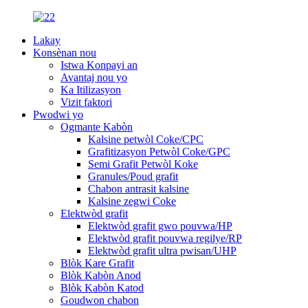
Lakay
Konsènan nou
Istwa Konpayi an
Avantaj nou yo
Ka Itilizasyon
Vizit faktori
Pwodwi yo
Ogmante Kabòn
Kalsine petwòl Coke/CPC
Grafitizasyon Petwòl Coke/GPC
Semi Grafit Petwòl Koke
Granules/Poud grafit
Chabon antrasit kalsine
Kalsine zegwi Coke
Elektwòd grafit
Elektwòd grafit gwo pouvwa/HP
Elektwòd grafit pouvwa regilye/RP
Elektwòd grafit ultra pwisan/UHP
Blòk Kare Grafit
Blòk Kabòn Anod
Blòk Kabòn Katod
Goudwon ​​chabon