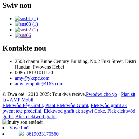
Swiv nou
Kontakte nou
2508 chanm Binhe Century Building, No.2 Fuxi Street, Distri
Handan, Pwovens Hebei
0086-18131011120
amy@ykcpc.com
amy_graphite@163.com
© Dwa otè - 2010-2025: Tout dwa rezève.
Pwodwi cho yo
-
Plan sit
la
-
AMP Mobil
Elektwòd Fèy Grafit
,
Plant Elektwòd Grafit
,
Elektwòd grafit ak
pwent tete predefini
,
Elektwòd grafit ak zegwi Coke
,
Plak elektwòd
grafit
,
Blòk elektwòd grafit
,
Voye Imèl
+8619033170560