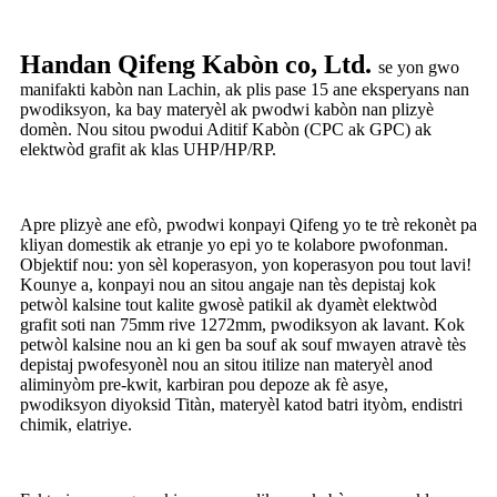
Handan Qifeng Kabòn co, Ltd.
se yon gwo
manifakti kabòn nan Lachin, ak plis pase 15 ane eksperyans nan
pwodiksyon, ka bay materyèl ak pwodwi kabòn nan plizyè
domèn. Nou sitou pwodui Aditif Kabòn (CPC ak GPC) ak
elektwòd grafit ak klas UHP/HP/RP.
Apre plizyè ane efò, pwodwi konpayi Qifeng yo te trè rekonèt pa
kliyan domestik ak etranje yo epi yo te kolabore pwofonman.
Objektif nou: yon sèl koperasyon, yon koperasyon pou tout lavi!
Kounye a, konpayi nou an sitou angaje nan tès depistaj kok
petwòl kalsine tout kalite gwosè patikil ak dyamèt elektwòd
grafit soti nan 75mm rive 1272mm, pwodiksyon ak lavant. Kok
petwòl kalsine nou an ki gen ba souf ak souf mwayen atravè tès
depistaj pwofesyonèl nou an sitou itilize nan materyèl anod
aliminyòm pre-kwit, karbiran pou depoze ak fè asye,
pwodiksyon diyoksid Titàn, materyèl katod batri ityòm, endistri
chimik, elatriye.