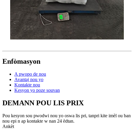
Enfòmasyon
A pwopo de nou
Avantaj nou yo
Kontakte nou
Kesyon yo poze souvan
DEMANN POU LIS PRIX
Pou kesyon sou pwodwi nou yo oswa lis pri, tanpri kite imèl ou ban
nou epi n ap kontakte w nan 24 èdtan.
Ankèt