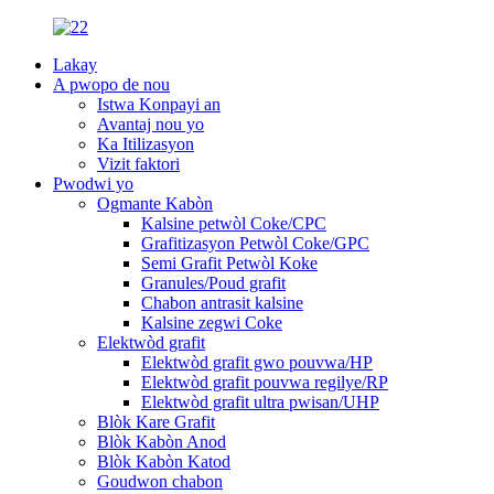
Lakay
A pwopo de nou
Istwa Konpayi an
Avantaj nou yo
Ka Itilizasyon
Vizit faktori
Pwodwi yo
Ogmante Kabòn
Kalsine petwòl Coke/CPC
Grafitizasyon Petwòl Coke/GPC
Semi Grafit Petwòl Koke
Granules/Poud grafit
Chabon antrasit kalsine
Kalsine zegwi Coke
Elektwòd grafit
Elektwòd grafit gwo pouvwa/HP
Elektwòd grafit pouvwa regilye/RP
Elektwòd grafit ultra pwisan/UHP
Blòk Kare Grafit
Blòk Kabòn Anod
Blòk Kabòn Katod
Goudwon ​​chabon