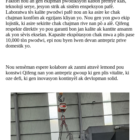
Faktori nou an gen ekipman pwodiksyon kabòn premye klas,
teknoloji serye, jesyon strik ak sistèm enspeksyon pafè.
Laboratwa tès kalite pwodwi pafè nou an ka asire ke chak
chajman konfòm ak egzijans kliyan yo. Nou gen yon gwo ekip
lojistik, ki asire sekirite chak chajman rive nan pò a alè. Qifeng
respekte direktiv yo pou garanti bon jan kalite ak kantite ansanm
ak yon sèvis ekselan. Kapasite ekspòtasyon chak mwa a plis pase
10,000 tòn pwodwi, epi nou byen lwen devan antrepriz prive
domestik yo.
Nou sensèman espere kolabore ak zanmi atravè lemond pou
konstwi Qifeng nan yon antrepriz gwoup ki gen plis vitalite, ki
oze defi, ki gen inovasyon kontinyèl ak devlopman solid.