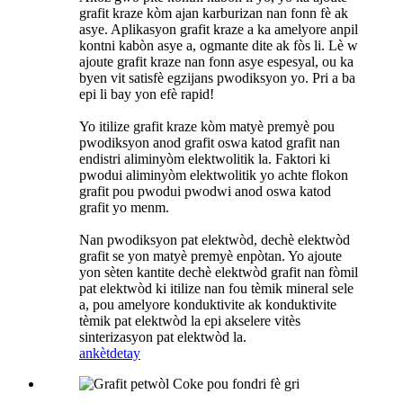
grafit kraze kòm ajan karburizan nan fonn fè ak
asye. Aplikasyon grafit kraze a ka amelyore anpil
kontni kabòn asye a, ogmante dite ak fòs li. Lè w
ajoute grafit kraze nan fonn asye espesyal, ou ka
byen vit satisfè egzijans pwodiksyon yo. Pri a ba
epi li bay yon efè rapid!
Yo itilize grafit kraze kòm matyè premyè pou
pwodiksyon anod grafit oswa katod grafit nan
endistri aliminyòm elektwolitik la. Faktori ki
pwodui aliminyòm elektwolitik yo achte flokon
grafit pou pwodui pwodwi anod oswa katod
grafit yo menm.
Nan pwodiksyon pat elektwòd, dechè elektwòd
grafit se yon matyè premyè enpòtan. Yo ajoute
yon sèten kantite dechè elektwòd grafit nan fòmil
pat elektwòd ki itilize nan fou tèmik mineral sele
a, pou amelyore konduktivite ak konduktivite
tèmik pat elektwòd la epi akselere vitès
sinterizasyon pat elektwòd la.
ankèt
detay