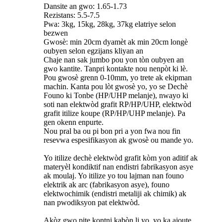
Dansite an gwo: 1.65-1.73
Rezistans: 5.5-7.5
Pwa: 3kg, 15kg, 28kg, 37kg elatriye selon
bezwen
Gwosè: min 20cm dyamèt ak min 20cm longè
oubyen selon egzijans kliyan an
Chaje nan sak jumbo pou yon tòn oubyen an
gwo kantite. Tanpri kontakte nou nenpòt ki lè.
Pou gwosè grenn 0-10mm, yo trete ak ekipman
machin. Kanta pou lòt gwosè yo, yo se Dechè
Founo ki Tonbe (HP/UHP melanje), nwayo ki
soti nan elektwòd grafit RP/HP/UHP, elektwòd
grafit itilize koupe (RP/HP/UHP melanje). Pa
gen okenn enpurte.
Nou pral ba ou pi bon pri a yon fwa nou fin
resevwa espesifikasyon ak gwosè ou mande yo.
Yo itilize dechè elektwòd grafit kòm yon aditif ak
materyèl kondiktif nan endistri fabrikasyon asye
ak moulaj. Yo itilize yo tou lajman nan founo
elektrik ak arc (fabrikasyon asye), founo
elektwochimik (endistri metaliji ak chimik) ak
nan pwodiksyon pat elektwòd.
Akòz gwo pite kontni kabòn li yo, yo ka ajoute