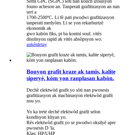
Semi GPC (SGPC) soti nan kouch izolasyon
founo acheson an. Tanperati grafitizasyon an nan
seri a
1700-2500ºC. Li fè pati pwodwi grafitizasyon
tanperati medyòm. Li se yon rekarburizè
ekonomik ak
gwo kabòn fiks, pi ba kontni souf, vitès
disolisyon rapid ak vitès absòpsyon wo.
ankèt
detay
Bouyon grafit kraze ak tamis, kalite
siperyè, kòm yon ranplasan kabòn.
Dechè elektwòd grafit yo sòti nan pwosesis
grafitizasyon ak machinasyon elektwòd grafit
nou yo.
Yo ka trete dechè elektwòd grafit selon
kondisyon kliyan yo.
Rès elektwòd grafit yo se pwodwi oksilyè apre
pwosesis D 'la.
Klas: HP/UHP