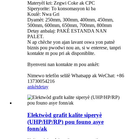
Materyèl kri: Zegwi Coke ak CPC
Siperyorite: To konsomasyon ki ba
Koulè: Nwa Gri
Dyamèt: 250mm, 300mm, 400mm, 450mm,
500mm, 600mm, 650mm, 700mm, 800mm
Detay anbalaj: PAKÈ ESTANDA NAN
PALET.
N ap chèche yon ajan lavant oswa yon patnè
biznis pou pwodwi nou an, si w enterese, tanpri
kontakte m pou pri ak disponiblite.
Byenveni nan kontakte m pou ankèt:
Nimewo telefòn selilè Whatsapp ak WeChat: +86
13730054216
ankèt
detay
Elektwòd grafit kalite siperyè
(UHP/HP/RP) pou founo asye
fonn/ak