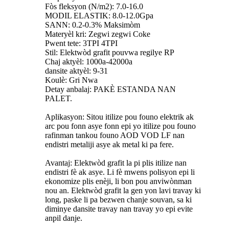
Fòs fleksyon (N/m2): 7.0-16.0
MODIL ELASTIK: 8.0-12.0Gpa
SANN: 0.2-0.3% Maksimòm
Materyèl kri: Zegwi zegwi Coke
Pwent tete: 3TPI 4TPI
Stil: Elektwòd grafit pouvwa regilye RP
Chaj aktyèl: 1000a-42000a
dansite aktyèl: 9-31
Koulè: Gri Nwa
Detay anbalaj: PAKÈ ESTANDA NAN
PALET.
Aplikasyon: Sitou itilize pou founo elektrik ak
arc pou fonn asye fonn epi yo itilize pou founo
rafinman tankou founo AOD VOD LF nan
endistri metaliji asye ak metal ki pa fere.
Avantaj: Elektwòd grafit la pi plis itilize nan
endistri fè ak asye. Li fè mwens polisyon epi li
ekonomize plis enèji, li bon pou anviwònman
nou an. Elektwòd grafit la gen yon lavi travay ki
long, paske li pa bezwen chanje souvan, sa ki
diminye dansite travay nan travay yo epi evite
anpil danje.