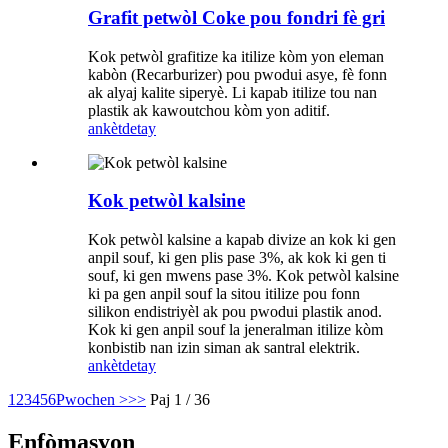
Grafit petwòl Coke pou fondri fè gri
Kok petwòl grafitize ka itilize kòm yon eleman
kabòn (Recarburizer) pou pwodui asye, fè fonn
ak alyaj kalite siperyè. Li kapab itilize tou nan
plastik ak kawoutchou kòm yon aditif.
ankèt
detay
Kok petwòl kalsine
Kok petwòl kalsine a kapab divize an kok ki gen
anpil souf, ki gen plis pase 3%, ak kok ki gen ti
souf, ki gen mwens pase 3%. Kok petwòl kalsine
ki pa gen anpil souf la sitou itilize pou fonn
silikon endistriyèl ak pou pwodui plastik anod.
Kok ki gen anpil souf la jeneralman itilize kòm
konbistib nan izin siman ak santral elektrik.
ankèt
detay
1
2
3
4
5
6
Pwochen >
>>
Paj 1 / 36
Enfòmasyon