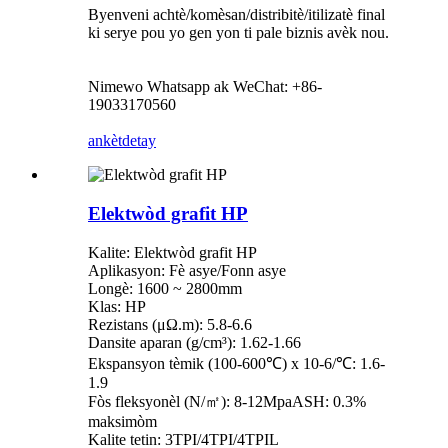
Byenveni achtè/komèsan/distribitè/itilizatè final
ki serye pou yo gen yon ti pale biznis avèk nou.
Nimewo Whatsapp ak WeChat: +86-
19033170560
ankèt
detay
Elektwòd grafit HP
Kalite: Elektwòd grafit HP
Aplikasyon: Fè asye/Fonn asye
Longè: 1600 ~ 2800mm
Klas: HP
Rezistans (μΩ.m): 5.8-6.6
Dansite aparan (g/cm³): 1.62-1.66
Ekspansyon tèmik (100-600℃) x 10-6/℃: 1.6-
1.9
Fòs fleksyonèl (N/㎡): 8-12MpaASH: 0.3%
maksimòm
Kalite tetin: 3TPI/4TPI/4TPIL