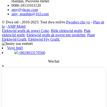
Handan, Pwovens Hebei
0086-18131011120
amy@ykcpc.com
amy_graphite@163.com
© Dwa otè - 2010-2025: Tout dwa rezève.
Pwodwi cho yo
-
Plan sit
la
-
AMP Mobil
Elektwòd grafit ak zegwi Coke
,
Blòk elektwòd grafit
,
Plak
elektwòd grafit
,
Elektwòd grafit ak pwent tete predefini
,
Plant
Elektwòd Grafit
,
Elektwòd Fèy Grafit
,
Voye Imèl
+8619033170560
Wechat
x