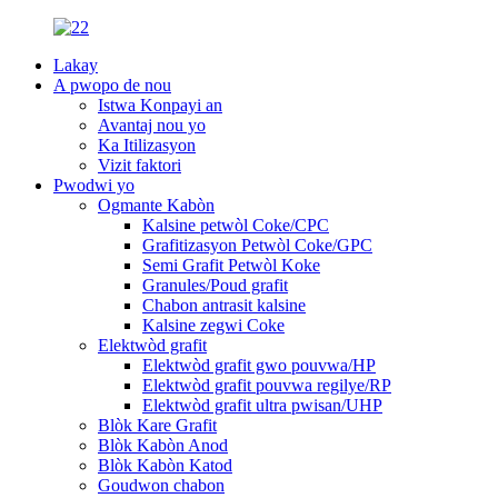
Lakay
A pwopo de nou
Istwa Konpayi an
Avantaj nou yo
Ka Itilizasyon
Vizit faktori
Pwodwi yo
Ogmante Kabòn
Kalsine petwòl Coke/CPC
Grafitizasyon Petwòl Coke/GPC
Semi Grafit Petwòl Koke
Granules/Poud grafit
Chabon antrasit kalsine
Kalsine zegwi Coke
Elektwòd grafit
Elektwòd grafit gwo pouvwa/HP
Elektwòd grafit pouvwa regilye/RP
Elektwòd grafit ultra pwisan/UHP
Blòk Kare Grafit
Blòk Kabòn Anod
Blòk Kabòn Katod
Goudwon ​​chabon