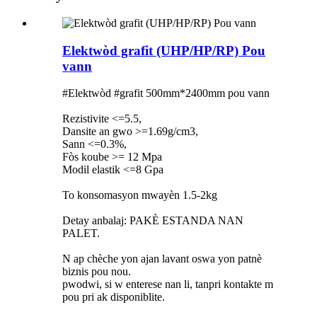
Elektwòd grafit (UHP/HP/RP) Pou
vann
#Elektwòd #grafit 500mm*2400mm pou vann
Rezistivite <=5.5,
Dansite an gwo >=1.69g/cm3,
Sann <=0.3%,
Fòs koube >= 12 Mpa
Modil elastik <=8 Gpa
To konsomasyon mwayèn 1.5-2kg
Detay anbalaj: PAKÈ ESTANDA NAN
PALET.
N ap chèche yon ajan lavant oswa yon patnè
biznis pou nou.
pwodwi, si w enterese nan li, tanpri kontakte m
pou pri ak disponiblite.