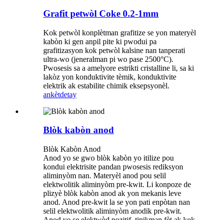
Grafit petwòl Coke 0.2-1mm
Kok petwòl konplètman grafitize se yon materyèl
kabòn ki gen anpil pite ki pwodui pa
grafitizasyon kok petwòl kalsine nan tanperati
ultra-wo (jeneralman pi wo pase 2500°C).
Pwosesis sa a amelyore estrikti cristalline li, sa ki
lakòz yon konduktivite tèmik, konduktivite
elektrik ak estabilite chimik eksepsyonèl.
ankèt
detay
Blòk kabòn anod
Blòk Kabòn Anod
Anod yo se gwo blòk kabòn yo itilize pou
kondui elektrisite pandan pwosesis rediksyon
aliminyòm nan. Materyèl anod pou selil
elektwolitik aliminyòm pre-kwit. Li konpoze de
plizyè blòk kabòn anod ak yon mekanis leve
anod. Anod pre-kwit la se yon pati enpòtan nan
selil elektwolitik aliminyòm anodik pre-kwit.
Anod yo se elektwòd pozitif, tipikman fèt ak kok