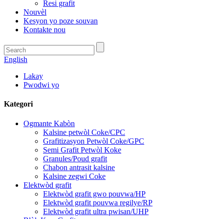
Resi grafit
Nouvèl
Kesyon yo poze souvan
Kontakte nou
English
Lakay
Pwodwi yo
Kategori
Ogmante Kabòn
Kalsine petwòl Coke/CPC
Grafitizasyon Petwòl Coke/GPC
Semi Grafit Petwòl Koke
Granules/Poud grafit
Chabon antrasit kalsine
Kalsine zegwi Coke
Elektwòd grafit
Elektwòd grafit gwo pouvwa/HP
Elektwòd grafit pouvwa regilye/RP
Elektwòd grafit ultra pwisan/UHP