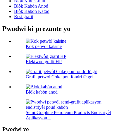
Blòk Kare Grafit
Blòk Kabòn Anod
Blòk Kabòn Katod
Resi grafit
Pwodwi ki prezante yo
Kok petwòl kalsine
Elektwòd grafit HP
Grafit petwòl Coke pou fondri fè gri
Blòk kabòn anod
Semi-Graphite Petroleum Products Endistriyèl
Aplikasyon...
Pwodwi yo