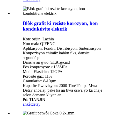
Blòk grafit ki reziste korozyon, bon
konduktivite elektrik
Kote orijin: Lachin
Non mak: QIFENG
Aplikasyon: Fondri, Distribisyon, Sinterizasyon
Konpozisyon chimik: kabòn fiks, dansite
segondè pi
Dansite an gwo: ≥1.91g/cm3
Fòs konpresyon: ≥135MPa
Modil Elastisite: 12GPA
Porosite gaz: 11%
Granularite: 8-10μm
Kapasite Pwovizyon: 2000 Tòn/Tòn pa Mwa
Detay anbalaj: pake ka an bwa oswa yo ka chaje
selon demann kliyan an
Pò: TIANJIN
ankèt
detay