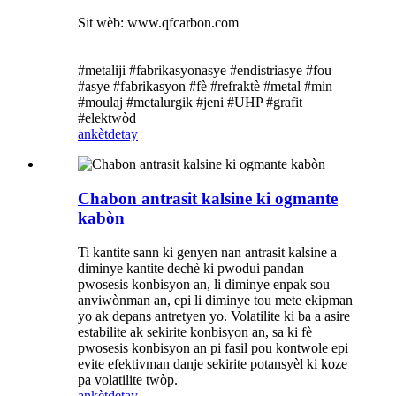
Sit wèb: www.qfcarbon.com
#metaliji #fabrikasyonasye #endistriasye #fou
#asye #fabrikasyon #fè #refraktè #metal #min
#moulaj #metalurgik #jeni #UHP #grafit
#elektwòd
ankèt
detay
Chabon antrasit kalsine ki ogmante
kabòn
Ti kantite sann ki genyen nan antrasit kalsine a
diminye kantite dechè ki pwodui pandan
pwosesis konbisyon an, li diminye enpak sou
anviwònman an, epi li diminye tou mete ekipman
yo ak depans antretyen yo. Volatilite ki ba a asire
estabilite ak sekirite konbisyon an, sa ki fè
pwosesis konbisyon an pi fasil pou kontwole epi
evite efektivman danje sekirite potansyèl ki koze
pa volatilite twòp.
ankèt
detay