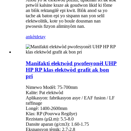
petwòl kalsine kraze ak goudwon ​​likid ki fòme
an blòk rektangilè epi kwit. Blòk anod sa yo
tache ak baton epi yo sispann nan yon selil
elektwolitik, kote yo boule dousman nan
pwosesis fizyon aliminyòm nan.
ankèt
detay
Manifakti elektwòd pwofesyonèl UHP
HP RP klas elektwòd grafit ak bon
pri
Nimewo Modèl: 75-700mm
Kalite: Pat elektwòd
Aplikasyon: fabrikasyon asye / EAF fusion / LF
raffinage
Longè: 1400-2600mm
Klas: RP (Pouvwa Regilye)
Rezistans (μΩ.m): 5.5-8.0
Dansite aparan (g/cm3): 1.60-1.75
Ekspansyon tèmik: 2.7-2.8