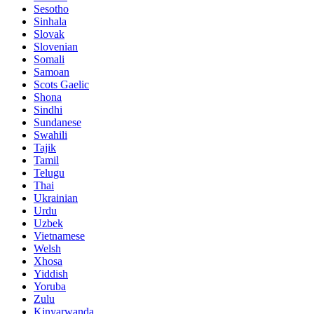
Sesotho
Sinhala
Slovak
Slovenian
Somali
Samoan
Scots Gaelic
Shona
Sindhi
Sundanese
Swahili
Tajik
Tamil
Telugu
Thai
Ukrainian
Urdu
Uzbek
Vietnamese
Welsh
Xhosa
Yiddish
Yoruba
Zulu
Kinyarwanda