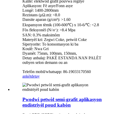
Kalite: elektwòd grafit pouvwa regilye
Aplikasyon: Fè asye/Fonn asye
Longè: 1400-2800mm
Rezistans (μΩ.m): <8.0
Dansite aparan (g/cm³): >1.60
Ekspansyon tèmik (100-600℃) x 10-6/℃: <2.8
Fòs fleksyonèl (N/㎡): >8.4 Mpa
SAN: 0.3% maksimòm
Materyèl kri: Zegwi Coke, petwòl Coke
Siperyorite: To konsomasyon ki ba
Koulè: Nwa Gri
Dyamèt: 75mm, 100mm, 150mm,
Detay anbalaj: PAKÈ ESTANDA NAN PALÈT
oubyen selon demann ou an
Telefòn mobil/whatsapp: 86-19033170560
ankèt
detay
Pwodwi petwòl semi-grafit aplikasyon
endistriyèl poud kabòn