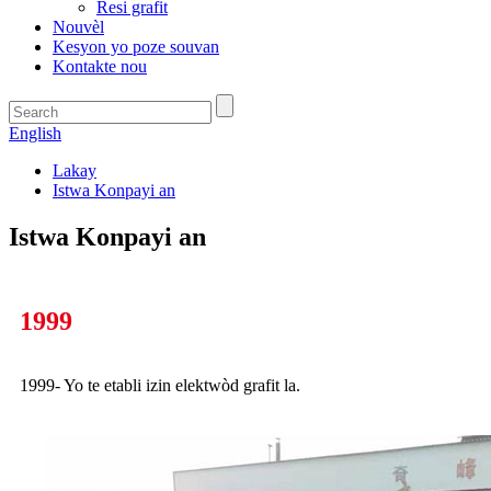
Resi grafit
Nouvèl
Kesyon yo poze souvan
Kontakte nou
English
Lakay
Istwa Konpayi an
Istwa Konpayi an
1999
1999- Yo te etabli izin elektwòd grafit la.