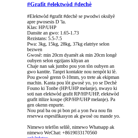
#Grafit #elektwòd #dechè
#Elektwòd #grafit #dechè se pwodwi oksilyè
apre pwosesis D 'la.
Klas: HP/UHP
Dansite an gwo: 1.65-1.73
Rezistans: 5.5-7.5
Pwa: 3kg, 15kg, 28kg, 37kg elatriye selon
bezwen
Gwosè: min 20cm dyamèt ak min 20cm longè
oubyen selon egzijans kliyan an
Chaje nan sak jumbo pou yon tòn oubyen an
gwo kantite. Tanpri kontakte nou nenpòt ki lè.
Pou gwosè grenn 0-10mm, yo trete ak ekipman
machin. Kanta pou lòt gwosè yo, yo se Dechè
Founo ki Tonbe (HP/UHP melanje), nwayo ki
soti nan elektwòd grafit RP/HP/UHP, elektwòd
grafit itilize koupe (RP/HP/UHP melanje). Pa
gen okenn enpurte.
Nou pral ba ou pi bon pri a yon fwa nou fin
resevwa espesifikasyon ak gwosè ou mande yo.
Nimewo telefòn selilè, nimewo Whatsapp ak
nimewo WeChat: +8619033170560