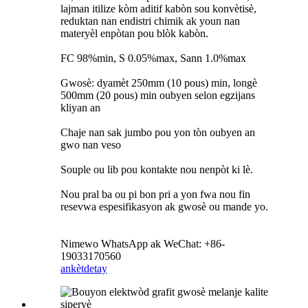
lajman itilize kòm aditif kabòn sou konvètisè,
reduktan nan endistri chimik ak youn nan
materyèl enpòtan pou blòk kabòn.
FC 98%min, S 0.05%max, Sann 1.0%max
Gwosè: dyamèt 250mm (10 pous) min, longè
500mm (20 pous) min oubyen selon egzijans
kliyan an
Chaje nan sak jumbo pou yon tòn oubyen an
gwo nan veso
Souple ou lib pou kontakte nou nenpòt ki lè.
Nou pral ba ou pi bon pri a yon fwa nou fin
resevwa espesifikasyon ak gwosè ou mande yo.
Nimewo WhatsApp ak WeChat: +86-
19033170560
ankèt
detay