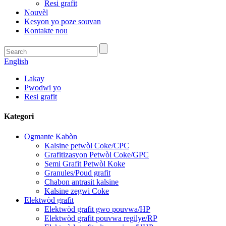
Resi grafit
Nouvèl
Kesyon yo poze souvan
Kontakte nou
English
Lakay
Pwodwi yo
Resi grafit
Kategori
Ogmante Kabòn
Kalsine petwòl Coke/CPC
Grafitizasyon Petwòl Coke/GPC
Semi Grafit Petwòl Koke
Granules/Poud grafit
Chabon antrasit kalsine
Kalsine zegwi Coke
Elektwòd grafit
Elektwòd grafit gwo pouvwa/HP
Elektwòd grafit pouvwa regilye/RP