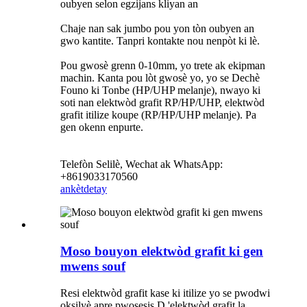
oubyen selon egzijans kliyan an
Chaje nan sak jumbo pou yon tòn oubyen an
gwo kantite. Tanpri kontakte nou nenpòt ki lè.
Pou gwosè grenn 0-10mm, yo trete ak ekipman
machin. Kanta pou lòt gwosè yo, yo se Dechè
Founo ki Tonbe (HP/UHP melanje), nwayo ki
soti nan elektwòd grafit RP/HP/UHP, elektwòd
grafit itilize koupe (RP/HP/UHP melanje). Pa
gen okenn enpurte.
Telefòn Selilè, Wechat ak WhatsApp:
+8619033170560
ankèt
detay
Moso bouyon elektwòd grafit ki gen
mwens souf
Resi elektwòd grafit kase ki itilize yo se pwodwi
oksilyè apre pwosesis D 'elektwòd grafit la,