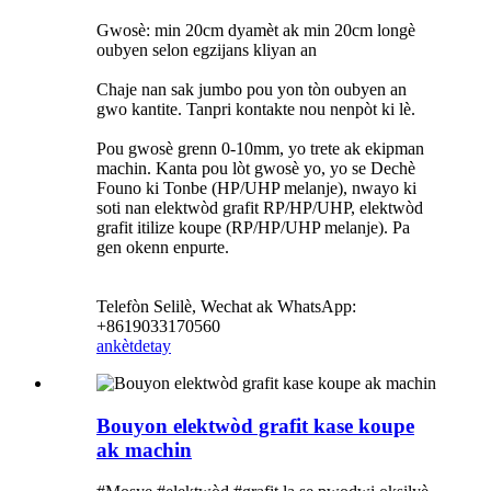
Gwosè: min 20cm dyamèt ak min 20cm longè
oubyen selon egzijans kliyan an
Chaje nan sak jumbo pou yon tòn oubyen an
gwo kantite. Tanpri kontakte nou nenpòt ki lè.
Pou gwosè grenn 0-10mm, yo trete ak ekipman
machin. Kanta pou lòt gwosè yo, yo se Dechè
Founo ki Tonbe (HP/UHP melanje), nwayo ki
soti nan elektwòd grafit RP/HP/UHP, elektwòd
grafit itilize koupe (RP/HP/UHP melanje). Pa
gen okenn enpurte.
Telefòn Selilè, Wechat ak WhatsApp:
+8619033170560
ankèt
detay
Bouyon elektwòd grafit kase koupe
ak machin