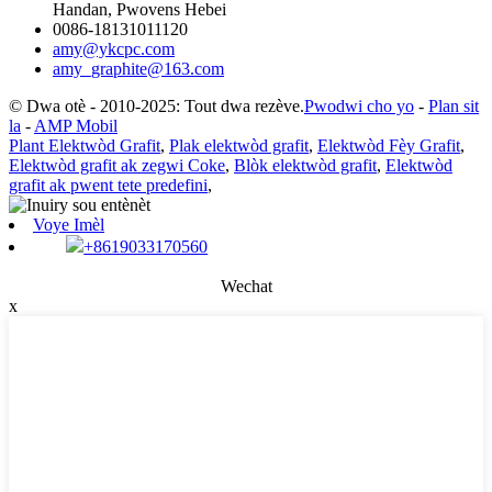
Handan, Pwovens Hebei
0086-18131011120
amy@ykcpc.com
amy_graphite@163.com
© Dwa otè - 2010-2025: Tout dwa rezève.
Pwodwi cho yo
-
Plan sit
la
-
AMP Mobil
Plant Elektwòd Grafit
,
Plak elektwòd grafit
,
Elektwòd Fèy Grafit
,
Elektwòd grafit ak zegwi Coke
,
Blòk elektwòd grafit
,
Elektwòd
grafit ak pwent tete predefini
,
Voye Imèl
+8619033170560
Wechat
x