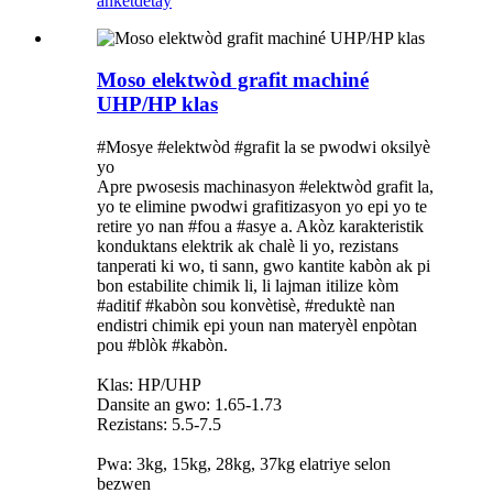
ankèt
detay
Moso elektwòd grafit machiné
UHP/HP klas
#Mosye #elektwòd #grafit la se pwodwi oksilyè
yo
Apre pwosesis machinasyon #elektwòd grafit la,
yo te elimine pwodwi grafitizasyon yo epi yo te
retire yo nan #fou a #asye a. Akòz karakteristik
konduktans elektrik ak chalè li yo, rezistans
tanperati ki wo, ti sann, gwo kantite kabòn ak pi
bon estabilite chimik li, li lajman itilize kòm
#aditif #kabòn sou konvètisè, #reduktè nan
endistri chimik epi youn nan materyèl enpòtan
pou #blòk #kabòn.
Klas: HP/UHP
Dansite an gwo: 1.65-1.73
Rezistans: 5.5-7.5
Pwa: 3kg, 15kg, 28kg, 37kg elatriye selon
bezwen