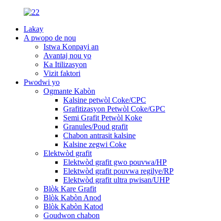
Lakay
A pwopo de nou
Istwa Konpayi an
Avantaj nou yo
Ka Itilizasyon
Vizit faktori
Pwodwi yo
Ogmante Kabòn
Kalsine petwòl Coke/CPC
Grafitizasyon Petwòl Coke/GPC
Semi Grafit Petwòl Koke
Granules/Poud grafit
Chabon antrasit kalsine
Kalsine zegwi Coke
Elektwòd grafit
Elektwòd grafit gwo pouvwa/HP
Elektwòd grafit pouvwa regilye/RP
Elektwòd grafit ultra pwisan/UHP
Blòk Kare Grafit
Blòk Kabòn Anod
Blòk Kabòn Katod
Goudwon ​​chabon