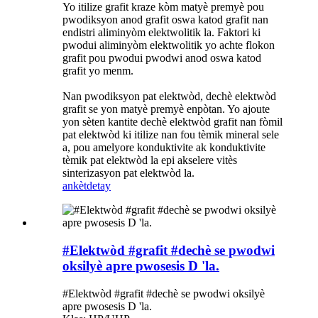
Yo itilize grafit kraze kòm matyè premyè pou
pwodiksyon anod grafit oswa katod grafit nan
endistri aliminyòm elektwolitik la. Faktori ki
pwodui aliminyòm elektwolitik yo achte flokon
grafit pou pwodui pwodwi anod oswa katod
grafit yo menm.
Nan pwodiksyon pat elektwòd, dechè elektwòd
grafit se yon matyè premyè enpòtan. Yo ajoute
yon sèten kantite dechè elektwòd grafit nan fòmil
pat elektwòd ki itilize nan fou tèmik mineral sele
a, pou amelyore konduktivite ak konduktivite
tèmik pat elektwòd la epi akselere vitès
sinterizasyon pat elektwòd la.
ankèt
detay
#Elektwòd #grafit #dechè se pwodwi
oksilyè apre pwosesis D 'la.
#Elektwòd #grafit #dechè se pwodwi oksilyè
apre pwosesis D 'la.