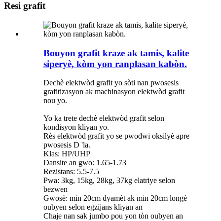
Resi grafit
Bouyon grafit kraze ak tamis, kalite
siperyè, kòm yon ranplasan kabòn.
Dechè elektwòd grafit yo sòti nan pwosesis
grafitizasyon ak machinasyon elektwòd grafit
nou yo.
Yo ka trete dechè elektwòd grafit selon
kondisyon kliyan yo.
Rès elektwòd grafit yo se pwodwi oksilyè apre
pwosesis D 'la.
Klas: HP/UHP
Dansite an gwo: 1.65-1.73
Rezistans: 5.5-7.5
Pwa: 3kg, 15kg, 28kg, 37kg elatriye selon
bezwen
Gwosè: min 20cm dyamèt ak min 20cm longè
oubyen selon egzijans kliyan an
Chaje nan sak jumbo pou yon tòn oubyen an