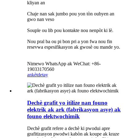
kliyan an
Chaje nan sak jumbo pou yon tòn oubyen an
gwo nan veso
Souple ou lib pou kontakte nou nenpòt ki lè.
Nou pral ba ou pi bon pri a yon fwa nou fin
resevwa espesifikasyon ak gwosè ou mande yo.
Nimewo WhatsApp ak WeChat: +86-
19033170560
ankèt
detay
Dechè grafit yo itilize nan founo
elektrik ak ark (fabrikasyon asye) ak
founo elektwochimik
Dechè grafit refere a dechè ki pwodui apre
grafitizasyon pwodwi kabòn ak koupe ak kraze