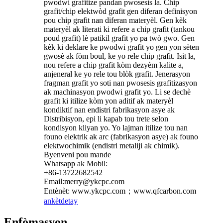
pwodwi grafitize pandan pwosesis la. Chip
grafit/chip elektwòd grafit gen diferan definisyon
pou chip grafit nan diferan materyèl. Gen kèk
materyèl ak literati ki refere a chip grafit (tankou
poud grafit) lè patikil grafit yo pa twò gwo. Gen
kèk ki deklare ke pwodwi grafit yo gen yon sèten
gwosè ak fòm boul, ke yo rele chip grafit. Isit la,
nou refere a chip grafit kòm dezyèm kalite a,
anjeneral ke yo rele tou blòk grafit. Jenerasyon
fragman grafit yo soti nan pwosesis grafitizasyon
ak machinasyon pwodwi grafit yo. Li se dechè
grafit ki itilize kòm yon aditif ak materyèl
kondiktif nan endistri fabrikasyon asye ak
Distribisyon, epi li kapab tou trete selon
kondisyon kliyan yo. Yo lajman itilize tou nan
founo elektrik ak arc (fabrikasyon asye) ak founo
elektwochimik (endistri metaliji ak chimik).
Byenveni pou mande
Whatsapp ak Mobil:
+86-13722682542
Email:merry@ykcpc.com
Entènèt: www.ykcpc.com；www.qfcarbon.com
ankèt
detay
Enfòmasyon