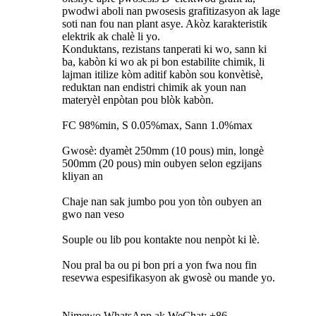
pwodwi aboli nan pwosesis grafitizasyon ak lage
soti nan fou nan plant asye. Akòz karakteristik
elektrik ak chalè li yo.
Konduktans, rezistans tanperati ki wo, sann ki
ba, kabòn ki wo ak pi bon estabilite chimik, li
lajman itilize kòm aditif kabòn sou konvètisè,
reduktan nan endistri chimik ak youn nan
materyèl enpòtan pou blòk kabòn.
FC 98%min, S 0.05%max, Sann 1.0%max
Gwosè: dyamèt 250mm (10 pous) min, longè
500mm (20 pous) min oubyen selon egzijans
kliyan an
Chaje nan sak jumbo pou yon tòn oubyen an
gwo nan veso
Souple ou lib pou kontakte nou nenpòt ki lè.
Nou pral ba ou pi bon pri a yon fwa nou fin
resevwa espesifikasyon ak gwosè ou mande yo.
Nimewo WhatsApp ak WeChat: +86-