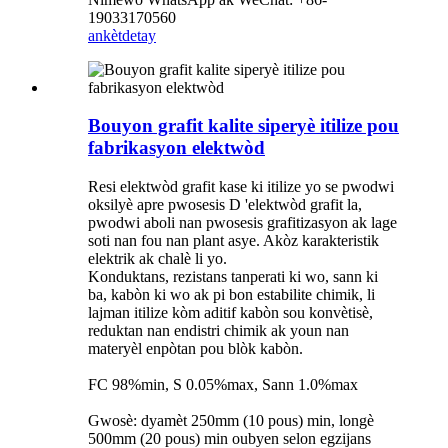
19033170560
ankèt
detay
Bouyon grafit kalite siperyè itilize pou
fabrikasyon elektwòd
Resi elektwòd grafit kase ki itilize yo se pwodwi
oksilyè apre pwosesis D 'elektwòd grafit la,
pwodwi aboli nan pwosesis grafitizasyon ak lage
soti nan fou nan plant asye. Akòz karakteristik
elektrik ak chalè li yo.
Konduktans, rezistans tanperati ki wo, sann ki
ba, kabòn ki wo ak pi bon estabilite chimik, li
lajman itilize kòm aditif kabòn sou konvètisè,
reduktan nan endistri chimik ak youn nan
materyèl enpòtan pou blòk kabòn.
FC 98%min, S 0.05%max, Sann 1.0%max
Gwosè: dyamèt 250mm (10 pous) min, longè
500mm (20 pous) min oubyen selon egzijans