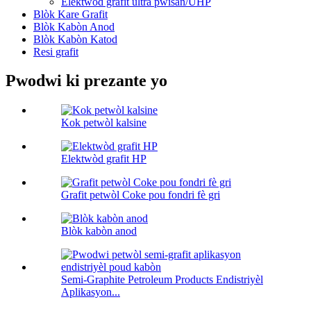
Elektwòd grafit ultra pwisan/UHP
Blòk Kare Grafit
Blòk Kabòn Anod
Blòk Kabòn Katod
Resi grafit
Pwodwi ki prezante yo
Kok petwòl kalsine
Elektwòd grafit HP
Grafit petwòl Coke pou fondri fè gri
Blòk kabòn anod
Semi-Graphite Petroleum Products Endistriyèl
Aplikasyon...