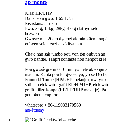
ap monte
Klas: HP/UHP
Dansite an gwo: 1.65-1.73
Rezistans: 5.5-7.5
Pwa: 3kg, 15kg, 28kg, 37kg elatriye selon
bezwen
Gwosè: min 20cm dyamèt ak min 20cm longè
oubyen selon egzijans kliyan an
Chaje nan sak jumbo pou yon tòn oubyen an
gwo kantite. Tanpri kontakte nou nenpòt ki lè.
Pou gwosè grenn 0-10mm, yo trete ak ekipman
machin. Kanta pou lòt gwosè yo, yo se Dechè
Founo ki Tonbe (HP/UHP melanje), nwayo ki
soti nan elektwòd grafit RP/HP/UHP, elektwòd
grafit itilize koupe (RP/HP/UHP melanje). Pa
gen okenn enpurte.
whatsapp: + 86-119033170560
ankèt
detay