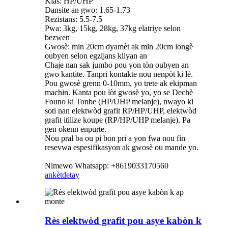
Klas: HP/UHP
Dansite an gwo: 1.65-1.73
Rezistans: 5.5-7.5
Pwa: 3kg, 15kg, 28kg, 37kg elatriye selon
bezwen
Gwosè: min 20cm dyamèt ak min 20cm longè
oubyen selon egzijans kliyan an
Chaje nan sak jumbo pou yon tòn oubyen an
gwo kantite. Tanpri kontakte nou nenpòt ki lè.
Pou gwosè grenn 0-10mm, yo trete ak ekipman
machin. Kanta pou lòt gwosè yo, yo se Dechè
Founo ki Tonbe (HP/UHP melanje), nwayo ki
soti nan elektwòd grafit RP/HP/UHP, elektwòd
grafit itilize koupe (RP/HP/UHP melanje). Pa
gen okenn enpurte.
Nou pral ba ou pi bon pri a yon fwa nou fin
resevwa espesifikasyon ak gwosè ou mande yo.
Nimewo Whatsapp: +8619033170560
ankèt
detay
Rès elektwòd grafit pou asye kabòn k