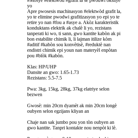
#Mosye #elektwòd #grafit la se pwodwi oksilyè
yo
Apre pwosesis machinasyon #elektwòd grafit la,
yo te elimine pwodwi grafitizasyon yo epi yo te
retire yo nan #fou a #asye a. Akòz karakteristik
konduktans elektrik ak chalè li yo, rezistans
tanperati ki wo, ti sann, gwo kantite kabòn ak pi
bon estabilite chimik li, li lajman itilize kòm
#aditif #kabòn sou konvètisè, #reduktè nan
endistri chimik epi youn nan materyèl enpòtan
pou #blòk #kabòn.
Klas: HP/UHP
Dansite an gwo: 1.65-1.73
Rezistans: 5.5-7.5
Pwa: 3kg, 15kg, 28kg, 37kg elatriye selon
bezwen
Gwosè: min 20cm dyamèt ak min 20cm longè
oubyen selon egzijans kliyan an
Chaje nan sak jumbo pou yon tòn oubyen an
gwo kantite. Tanpri kontakte nou nenpòt ki lè.