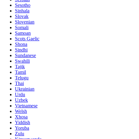
Sesotho
Sinhala
Slovak
Slovenian
Somali
Samoan
Scots Gaelic
Shona
Sindhi
Sundanese
Swahili
Tajik
Tamil
Telugu
Thai
Ukrainian
Urdu
Uzbek
Vietnamese
Welsh
Xhosa
Yiddish
Yoruba
Zulu