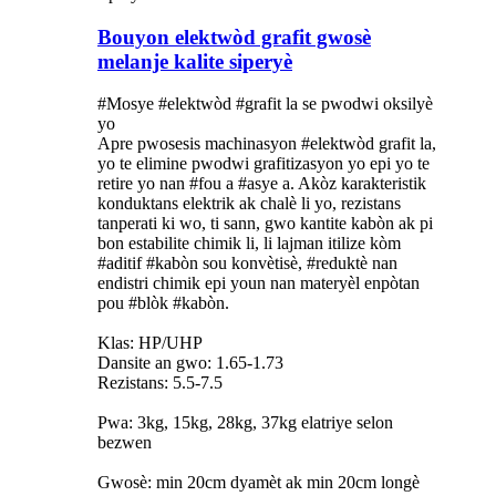
Bouyon elektwòd grafit gwosè
melanje kalite siperyè
#Mosye #elektwòd #grafit la se pwodwi oksilyè
yo
Apre pwosesis machinasyon #elektwòd grafit la,
yo te elimine pwodwi grafitizasyon yo epi yo te
retire yo nan #fou a #asye a. Akòz karakteristik
konduktans elektrik ak chalè li yo, rezistans
tanperati ki wo, ti sann, gwo kantite kabòn ak pi
bon estabilite chimik li, li lajman itilize kòm
#aditif #kabòn sou konvètisè, #reduktè nan
endistri chimik epi youn nan materyèl enpòtan
pou #blòk #kabòn.
Klas: HP/UHP
Dansite an gwo: 1.65-1.73
Rezistans: 5.5-7.5
Pwa: 3kg, 15kg, 28kg, 37kg elatriye selon
bezwen
Gwosè: min 20cm dyamèt ak min 20cm longè