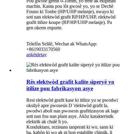
Pou gwosè grenn 0-10mm, yo trete ak ekipman
machin. Kanta pou lòt gwosè yo, yo se Dechè
Founo ki Tonbe (HP/UHP melanje), nwayo ki
soti nan elektwòd grafit RP/HP/UHP, elektwòd
grafit itilize koupe (RP/HP/UHP melanje). Pa
gen okenn enpurte.
Telefòn Selilè, Wechat ak WhatsApp:
+8619033170560
ankèt
detay
Rès elektwòd grafit kalite siperyè yo
itilize pou fabrikasyon asye
Resi elektwòd grafit kase ki itilize yo se pwodwi
oksilyè apre pwosesis D 'elektwòd grafit la,
pwodwi aboli nan pwosesis grafitizasyon ak lage
soti nan fou nan plant asye. Akòz karakteristik
elektrik ak chalè li yo.
Konduktans, rezistans tanperati ki wo, sann ki
ba, kabòn ki wo ak pi bon estabilite chimik, li