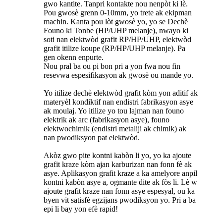
gwo kantite. Tanpri kontakte nou nenpòt ki lè.
Pou gwosè grenn 0-10mm, yo trete ak ekipman
machin. Kanta pou lòt gwosè yo, yo se Dechè
Founo ki Tonbe (HP/UHP melanje), nwayo ki
soti nan elektwòd grafit RP/HP/UHP, elektwòd
grafit itilize koupe (RP/HP/UHP melanje). Pa
gen okenn enpurte.
Nou pral ba ou pi bon pri a yon fwa nou fin
resevwa espesifikasyon ak gwosè ou mande yo.
Yo itilize dechè elektwòd grafit kòm yon aditif ak
materyèl kondiktif nan endistri fabrikasyon asye
ak moulaj. Yo itilize yo tou lajman nan founo
elektrik ak arc (fabrikasyon asye), founo
elektwochimik (endistri metaliji ak chimik) ak
nan pwodiksyon pat elektwòd.
Akòz gwo pite kontni kabòn li yo, yo ka ajoute
grafit kraze kòm ajan karburizan nan fonn fè ak
asye. Aplikasyon grafit kraze a ka amelyore anpil
kontni kabòn asye a, ogmante dite ak fòs li. Lè w
ajoute grafit kraze nan fonn asye espesyal, ou ka
byen vit satisfè egzijans pwodiksyon yo. Pri a ba
epi li bay yon efè rapid!