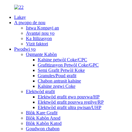
Lakay
A pwopo de nou
Istwa Konpayi an
Avantaj nou yo
Ka Itilizasyon
Vizit faktori
Pwodwi yo
Ogmante Kabòn
Kalsine petwòl Coke/CPC
Grafitizasyon Petwòl Coke/GPC
Semi Grafit Petwòl Koke
Granules/Poud grafit
Chabon antrasit kalsine
Kalsine zegwi Coke
Elektwòd grafit
Elektwòd grafit gwo pouvwa/HP
Elektwòd grafit pouvwa regilye/RP
Elektwòd grafit ultra pwisan/UHP
Blòk Kare Grafit
Blòk Kabòn Anod
Blòk Kabòn Katod
Goudwon ​​chabon