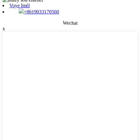
Voye Imèl
+8619033170560
Wechat
x