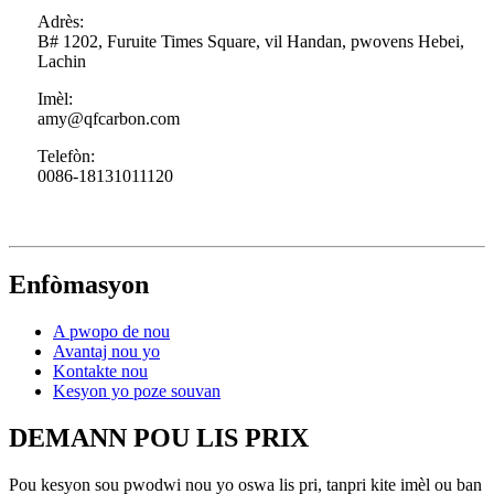
Adrès:
B# 1202, Furuite Times Square, vil Handan, pwovens Hebei,
Lachin
Imèl:
amy@qfcarbon.com
Telefòn:
0086-18131011120
Enfòmasyon
A pwopo de nou
Avantaj nou yo
Kontakte nou
Kesyon yo poze souvan
DEMANN POU LIS PRIX
Pou kesyon sou pwodwi nou yo oswa lis pri, tanpri kite imèl ou ban