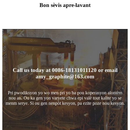
Bon sèvis apre-lavant
Call us today at 0086-18131011120 or email
amy_graphite@163.com
Pri pwodiksyon yo wo men pri yo ba pou koperasyon alontèm
nou an. Ou ka gen yon varyete chwa epi valè tout kalite yo se
menm serye. Si ou gen nenpòt kesyon, pa ezite poze nou kesyon.