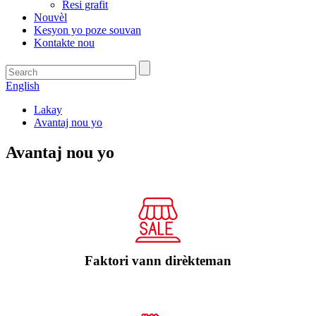
Resi grafit
Nouvèl
Kesyon yo poze souvan
Kontakte nou
English
Lakay
Avantaj nou yo
Avantaj nou yo
Faktori vann dirèkteman