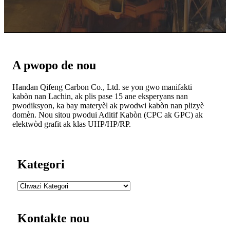
A pwopo de nou
Handan Qifeng Carbon Co., Ltd. se yon gwo manifakti
kabòn nan Lachin, ak plis pase 15 ane eksperyans nan
pwodiksyon, ka bay materyèl ak pwodwi kabòn nan plizyè
domèn. Nou sitou pwodui Aditif Kabòn (CPC ak GPC) ak
elektwòd grafit ak klas UHP/HP/RP.
Kategori
Kontakte nou