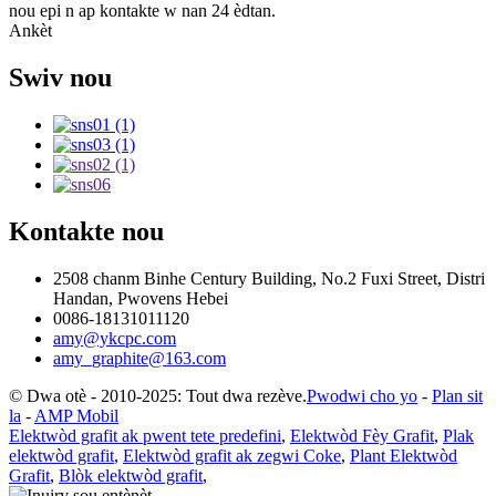
nou epi n ap kontakte w nan 24 èdtan.
Ankèt
Swiv nou
Kontakte nou
2508 chanm Binhe Century Building, No.2 Fuxi Street, Distri
Handan, Pwovens Hebei
0086-18131011120
amy@ykcpc.com
amy_graphite@163.com
© Dwa otè - 2010-2025: Tout dwa rezève.
Pwodwi cho yo
-
Plan sit
la
-
AMP Mobil
Elektwòd grafit ak pwent tete predefini
,
Elektwòd Fèy Grafit
,
Plak
elektwòd grafit
,
Elektwòd grafit ak zegwi Coke
,
Plant Elektwòd
Grafit
,
Blòk elektwòd grafit
,