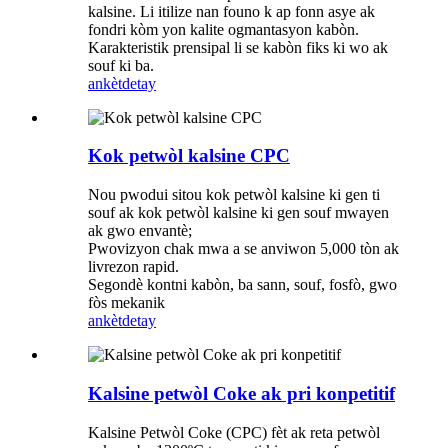
kalsine. Li itilize nan founo k ap fonn asye ak
fondri kòm yon kalite ogmantasyon kabòn.
Karakteristik prensipal li se kabòn fiks ki wo ak
souf ki ba.
ankèt
detay
Kok petwòl kalsine CPC
Nou pwodui sitou kok petwòl kalsine ki gen ti
souf ak kok petwòl kalsine ki gen souf mwayen
ak gwo envantè;
Pwovizyon chak mwa a se anviwon 5,000 tòn ak
livrezon rapid.
Segondè kontni kabòn, ba sann, souf, fosfò, gwo
fòs mekanik
ankèt
detay
Kalsine petwòl Coke ak pri konpetitif
Kalsine Petwòl Coke (CPC) fèt ak reta petwòl