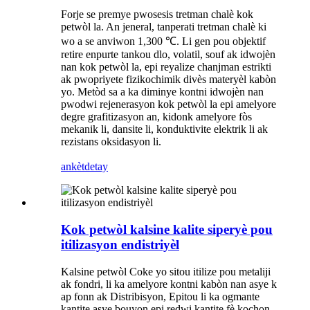
Forje se premye pwosesis tretman chalè kok
petwòl la. An jeneral, tanperati tretman chalè ki
wo a se anviwon 1,300 ℃. Li gen pou objektif
retire enpurte tankou dlo, volatil, souf ak idwojèn
nan kok petwòl la, epi reyalize chanjman estrikti
ak pwopriyete fizikochimik divès materyèl kabòn
yo. Metòd sa a ka diminye kontni idwojèn nan
pwodwi rejenerasyon kok petwòl la epi amelyore
degre grafitizasyon an, kidonk amelyore fòs
mekanik li, dansite li, konduktivite elektrik li ak
rezistans oksidasyon li.
ankèt
detay
Kok petwòl kalsine kalite siperyè pou
itilizasyon endistriyèl
Kalsine petwòl Coke yo sitou itilize pou metaliji
ak fondri, li ka amelyore kontni kabòn nan asye k
ap fonn ak Distribisyon, Epitou li ka ogmante
kantite asye bouyon epi redwi kantite fè kochon,