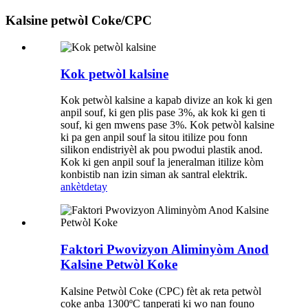
Kalsine petwòl Coke/CPC
Kok petwòl kalsine
Kok petwòl kalsine a kapab divize an kok ki gen
anpil souf, ki gen plis pase 3%, ak kok ki gen ti
souf, ki gen mwens pase 3%. Kok petwòl kalsine
ki pa gen anpil souf la sitou itilize pou fonn
silikon endistriyèl ak pou pwodui plastik anod.
Kok ki gen anpil souf la jeneralman itilize kòm
konbistib nan izin siman ak santral elektrik.
ankèt
detay
Faktori Pwovizyon Aliminyòm Anod
Kalsine Petwòl Koke
Kalsine Petwòl Coke (CPC) fèt ak reta petwòl
coke anba 1300ºC tanperati ki wo nan founo