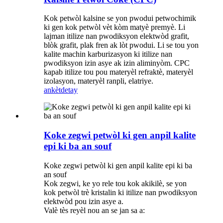
Kok petwòl kalsine se yon pwodui petwochimik
ki gen kok petwòl vèt kòm matyè premyè. Li
lajman itilize nan pwodiksyon elektwòd grafit,
blòk grafit, plak fren ak lòt pwodui. Li se tou yon
kalite machin karburizasyon ki itilize nan
pwodiksyon izin asye ak izin aliminyòm. CPC
kapab itilize tou pou materyèl refraktè, materyèl
izolasyon, materyèl ranpli, elatriye.
ankèt
detay
Koke zegwi petwòl ki gen anpil kalite
epi ki ba an souf
Koke zegwi petwòl ki gen anpil kalite epi ki ba
an souf
Kok zegwi, ke yo rele tou kok akikilè, se yon
kok petwòl trè kristalin ki itilize nan pwodiksyon
elektwòd pou izin asye a.
Valè tès reyèl nou an se jan sa a: