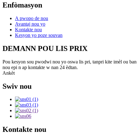
Enfòmasyon
A pwopo de nou
Avantaj nou yo
Kontakte nou
Kesyon yo poze souvan
DEMANN POU LIS PRIX
Pou kesyon sou pwodwi nou yo oswa lis pri, tanpri kite imèl ou ban
nou epi n ap kontakte w nan 24 èdtan.
Ankèt
Swiv nou
Kontakte nou