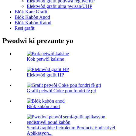
Elektwòd grafit pouvwa regilye/RP
Elektwòd grafit ultra pwisan/UHP
Blòk Kare Grafit
Blòk Kabòn Anod
Blòk Kabòn Katod
Resi grafit
Pwodwi ki prezante yo
Kok petwòl kalsine
Elektwòd grafit HP
Grafit petwòl Coke pou fondri fè gri
Blòk kabòn anod
Semi-Graphite Petroleum Products Endistriyèl
Aplikasyon...