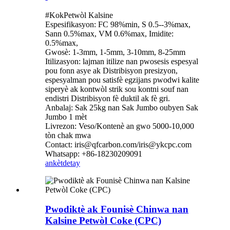
#KokPetwòl Kalsine
Espesifikasyon: FC 98%min, S 0.5--3%max,
Sann 0.5%max, VM 0.6%max, Imidite:
0.5%max,
Gwosè: 1-3mm, 1-5mm, 3-10mm, 8-25mm
Itilizasyon: lajman itilize nan pwosesis espesyal
pou fonn asye ak Distribisyon presizyon,
espesyalman pou satisfè egzijans pwodwi kalite
siperyè ak kontwòl strik sou kontni souf nan
endistri Distribisyon fè duktil ak fè gri.
Anbalaj: Sak 25kg nan Sak Jumbo oubyen Sak
Jumbo 1 mèt
Livrezon: Veso/Kontenè an gwo 5000-10,000
tòn chak mwa
Contact: iris@qfcarbon.com/iris@ykcpc.com
Whatsapp: +86-18230209091
ankèt
detay
Pwodiktè ak Founisè Chinwa nan
Kalsine Petwòl Coke (CPC)