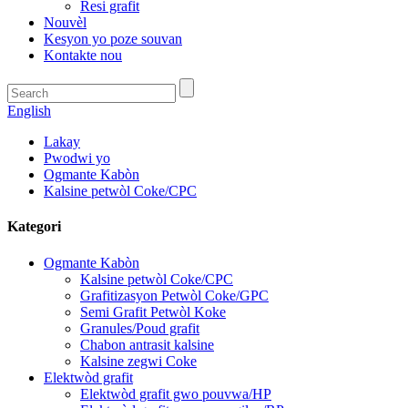
Resi grafit
Nouvèl
Kesyon yo poze souvan
Kontakte nou
English
Lakay
Pwodwi yo
Ogmante Kabòn
Kalsine petwòl Coke/CPC
Kategori
Ogmante Kabòn
Kalsine petwòl Coke/CPC
Grafitizasyon Petwòl Coke/GPC
Semi Grafit Petwòl Koke
Granules/Poud grafit
Chabon antrasit kalsine
Kalsine zegwi Coke
Elektwòd grafit
Elektwòd grafit gwo pouvwa/HP