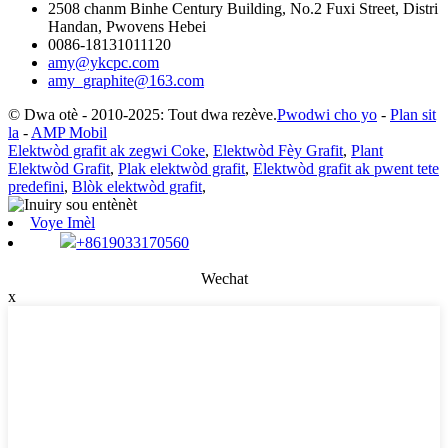
2508 chanm Binhe Century Building, No.2 Fuxi Street, Distri
Handan, Pwovens Hebei
0086-18131011120
amy@ykcpc.com
amy_graphite@163.com
© Dwa otè - 2010-2025: Tout dwa rezève.
Pwodwi cho yo
-
Plan sit
la
-
AMP Mobil
Elektwòd grafit ak zegwi Coke
,
Elektwòd Fèy Grafit
,
Plant
Elektwòd Grafit
,
Plak elektwòd grafit
,
Elektwòd grafit ak pwent tete
predefini
,
Blòk elektwòd grafit
,
Voye Imèl
+8619033170560
Wechat
x