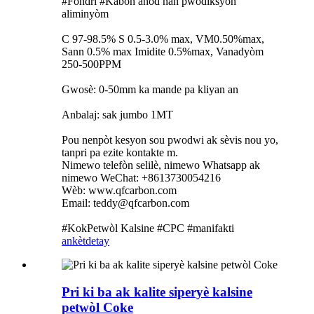
#Fondri #Kabòn anod nan pwodiksyon
aliminyòm
C 97-98.5% S 0.5-3.0% max, VM0.50%max,
Sann 0.5% max Imidite 0.5%max, Vanadyòm
250-500PPM
Gwosè: 0-50mm ka mande pa kliyan an
Anbalaj: sak jumbo 1MT
Pou nenpòt kesyon sou pwodwi ak sèvis nou yo,
tanpri pa ezite kontakte m.
Nimewo telefòn selilè, nimewo Whatsapp ak
nimewo WeChat: +8613730054216
Wèb: www.qfcarbon.com
Email: teddy@qfcarbon.com
#KokPetwòl Kalsine #CPC #manifakti
ankèt
detay
Pri ki ba ak kalite siperyè kalsine
petwòl Coke