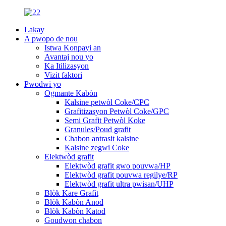
Lakay
A pwopo de nou
Istwa Konpayi an
Avantaj nou yo
Ka Itilizasyon
Vizit faktori
Pwodwi yo
Ogmante Kabòn
Kalsine petwòl Coke/CPC
Grafitizasyon Petwòl Coke/GPC
Semi Grafit Petwòl Koke
Granules/Poud grafit
Chabon antrasit kalsine
Kalsine zegwi Coke
Elektwòd grafit
Elektwòd grafit gwo pouvwa/HP
Elektwòd grafit pouvwa regilye/RP
Elektwòd grafit ultra pwisan/UHP
Blòk Kare Grafit
Blòk Kabòn Anod
Blòk Kabòn Katod
Goudwon ​​chabon