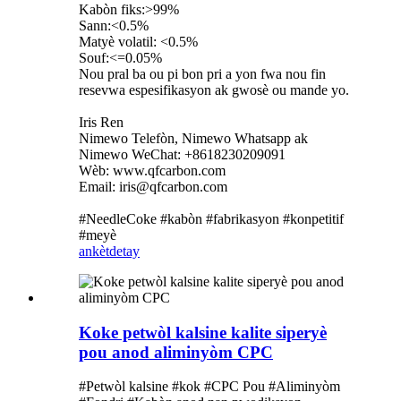
Kabòn fiks:>99%
Sann:<0.5%
Matyè volatil: <0.5%
Souf:<=0.05%
Nou pral ba ou pi bon pri a yon fwa nou fin
resevwa espesifikasyon ak gwosè ou mande yo.
Iris Ren
Nimewo Telefòn, Nimewo Whatsapp ak
Nimewo WeChat: +8618230209091
Wèb: www.qfcarbon.com
Email: iris@qfcarbon.com
#NeedleCoke #kabòn #fabrikasyon #konpetitif
#meyè
ankèt
detay
Koke petwòl kalsine kalite siperyè
pou anod aliminyòm CPC
#Petwòl kalsine #kok #CPC Pou #Aliminyòm