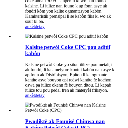
coke anba 1300ºC tanperati ki wo nan founo
kalsine. Li itilize nan founo k ap fonn asye ak
fondri kòm yon kalite ogmantasyon kabòn.
Karakteristik prensipal li se kabòn fiks ki wo ak
souf ki ba.
ankèt
detay
Kalsine petwòl Coke CPC pou aditif
kabòn
Kalsine petwòl Coke yo sitou itilize pou metaliji
ak fondri, li ka amelyore kontni kabòn nan asye k
ap fonn ak Distribisyon, Epitou li ka ogmante
kantite asye bouyon epi redwi kantite fè kochon,
oswa pa itilize okenn fè bouyon ditou. Li kapab
itilize tou pou pedal fren ak materyèl friksyon.
ankèt
detay
Pwodiktè ak Founisè Chinwa nan
Kalsine Petwòl Coke (CPC)