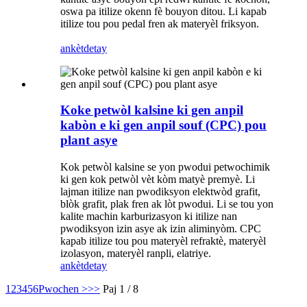
oswa pa itilize okenn fè bouyon ditou. Li kapab
itilize tou pou pedal fren ak materyèl friksyon.
ankèt
detay
Koke petwòl kalsine ki gen anpil
kabòn e ki gen anpil souf (CPC) pou
plant asye
Kok petwòl kalsine se yon pwodui petwochimik
ki gen kok petwòl vèt kòm matyè premyè. Li
lajman itilize nan pwodiksyon elektwòd grafit,
blòk grafit, plak fren ak lòt pwodui. Li se tou yon
kalite machin karburizasyon ki itilize nan
pwodiksyon izin asye ak izin aliminyòm. CPC
kapab itilize tou pou materyèl refraktè, materyèl
izolasyon, materyèl ranpli, elatriye.
ankèt
detay
1
2
3
4
5
6
Pwochen >
>>
Paj 1 / 8