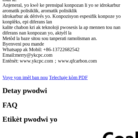
Anjeneral, yo kwè ke prensipal konpozan li yo se idrokarbur
aromatik polisiklik, aromatik polisiklik
idrokarbur ak dérivés yo. Konpozisyon espesifik konpoze yo
konplèks, epi diferans lan
kalite chabon kri ak teknoloji pwosesis la ap mennen tou nan
diferans nan konpozan yo, aktyèl la
Metòd la baze sitou sou tanperati ramolisman an.
Byenveni pou mande
Whatsapp ak Mobil: +86-13722682542
Email:merry@ykcpc.com
Entènèt: www.ykcpc.com；www.qfcarbon.com
Voye yon imèl ban nou
Telechaje kòm PDF
Detay pwodwi
FAQ
Etikèt pwodwi yo