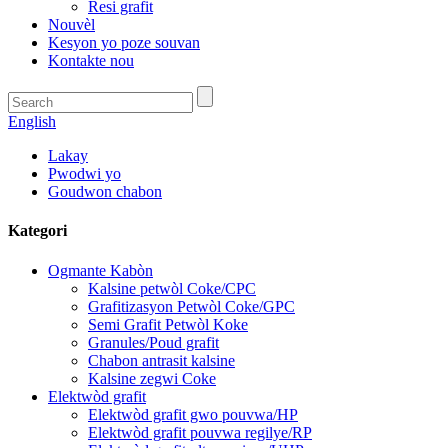
Resi grafit
Nouvèl
Kesyon yo poze souvan
Kontakte nou
English
Lakay
Pwodwi yo
Goudwon ​​chabon
Kategori
Ogmante Kabòn
Kalsine petwòl Coke/CPC
Grafitizasyon Petwòl Coke/GPC
Semi Grafit Petwòl Koke
Granules/Poud grafit
Chabon antrasit kalsine
Kalsine zegwi Coke
Elektwòd grafit
Elektwòd grafit gwo pouvwa/HP
Elektwòd grafit pouvwa regilye/RP