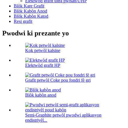
Elektwòd grafit ultra pwisan/UHP
Blòk Kare Grafit
Blòk Kabòn Anod
Blòk Kabòn Katod
Resi grafit
Pwodwi ki prezante yo
Kok petwòl kalsine
Elektwòd grafit HP
Grafit petwòl Coke pou fondri fè gri
Blòk kabòn anod
Semi-Graphite petwòl pwodwi aplikasyon
endistriyèl...