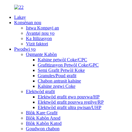
Lakay
Konsènan nou
Istwa Konpayi an
Avantaj nou yo
Ka Itilizasyon
Vizit faktori
Pwodwi yo
Ogmante Kabòn
Kalsine petwòl Coke/CPC
Grafitizasyon Petwòl Coke/GPC
Semi Grafit Petwòl Koke
Granules/Poud grafit
Chabon antrasit kalsine
Kalsine zegwi Coke
Elektwòd grafit
Elektwòd grafit gwo pouvwa/HP
Elektwòd grafit pouvwa regilye/RP
Elektwòd grafit ultra pwisan/UHP
Blòk Kare Grafit
Blòk Kabòn Anod
Blòk Kabòn Katod
Goudwon ​​chabon