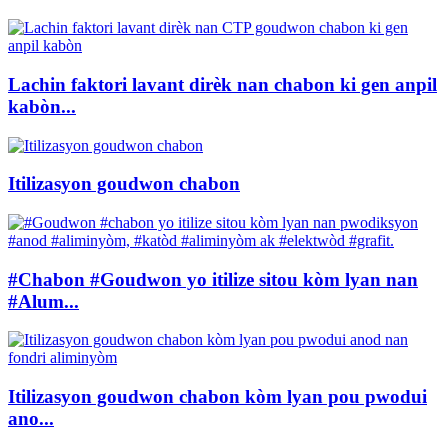
Lachin faktori lavant dirèk nan chabon ki gen anpil
kabòn...
Itilizasyon goudwon ​​chabon
#Chabon #Goudwon ​​yo itilize sitou kòm lyan nan
#Alum...
Itilizasyon goudwon ​​chabon kòm lyan pou pwodui
ano...