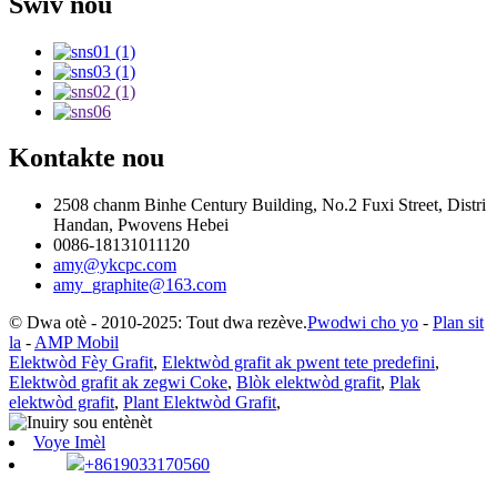
Swiv nou
Kontakte nou
2508 chanm Binhe Century Building, No.2 Fuxi Street, Distri
Handan, Pwovens Hebei
0086-18131011120
amy@ykcpc.com
amy_graphite@163.com
© Dwa otè - 2010-2025: Tout dwa rezève.
Pwodwi cho yo
-
Plan sit
la
-
AMP Mobil
Elektwòd Fèy Grafit
,
Elektwòd grafit ak pwent tete predefini
,
Elektwòd grafit ak zegwi Coke
,
Blòk elektwòd grafit
,
Plak
elektwòd grafit
,
Plant Elektwòd Grafit
,
Voye Imèl
+8619033170560