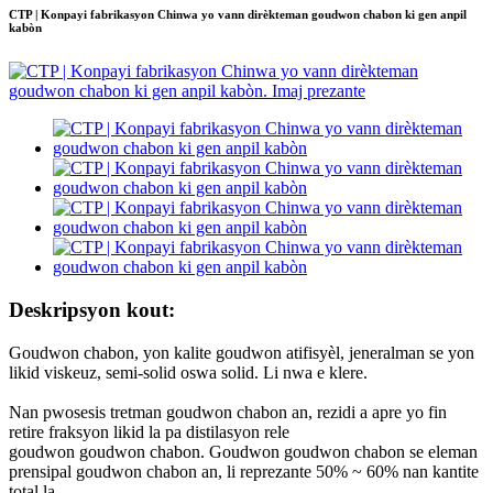
CTP | Konpayi fabrikasyon Chinwa yo vann dirèkteman goudwon ​​chabon ki gen anpil
kabòn
Deskripsyon kout:
Goudwon ​​chabon, yon kalite goudwon ​​atifisyèl, jeneralman se yon
likid viskeuz, semi-solid oswa solid. Li nwa e klere.
Nan pwosesis tretman goudwon ​​chabon an, rezidi a apre yo fin
retire fraksyon likid la pa distilasyon rele
goudwon ​​goudwon ​​chabon. Goudwon ​​goudwon ​​chabon se eleman
prensipal goudwon ​​chabon an, li reprezante 50% ~ 60% nan kantite
total la.