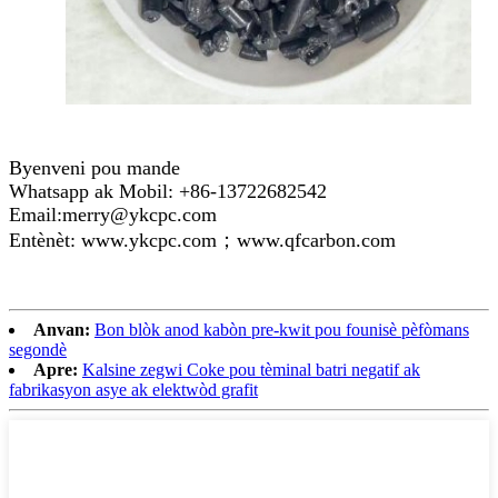
Byenveni pou mande
Whatsapp ak Mobil: +86-13722682542
Email:merry@ykcpc.com
Entènèt: www.ykcpc.com；www.qfcarbon.com
Anvan:
Bon blòk anod kabòn pre-kwit pou founisè pèfòmans
segondè
Apre:
Kalsine zegwi Coke pou tèminal batri negatif ak
fabrikasyon asye ak elektwòd grafit