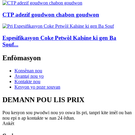
CTP adezif goudwon ​​chabon goudwon
Espesifikasyon Coke Petwòl Kalsine ki gen Ba
Souf...
Enfòmasyon
Konsènan nou
Avantaj nou yo
Kontakte nou
Kesyon yo poze souvan
DEMANN POU LIS PRIX
Pou kesyon sou pwodwi nou yo oswa lis pri, tanpri kite imèl ou ban
nou epi n ap kontakte w nan 24 èdtan.
Ankèt