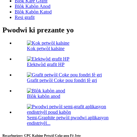
Blòk Kare Grafit
Blòk Kabòn Anod
Blòk Kabòn Katod
Resi grafit
Pwodwi ki prezante yo
Kok petwòl kalsine
Elektwòd grafit HP
Grafit petwòl Coke pou fondri fè gri
Blòk kabòn anod
Semi-Graphite petwòl pwodwi aplikasyon
endistriyèl...
Recarburizer: CPC Kalsine Petwòl Coke pou Fè Jete