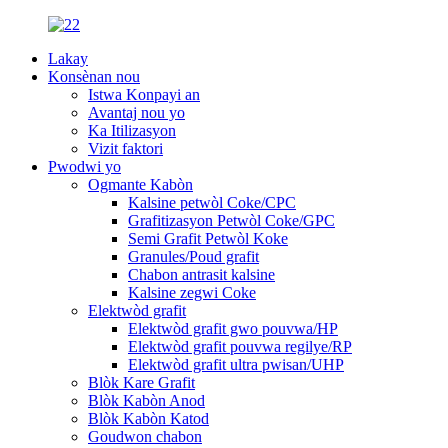
Lakay
Konsènan nou
Istwa Konpayi an
Avantaj nou yo
Ka Itilizasyon
Vizit faktori
Pwodwi yo
Ogmante Kabòn
Kalsine petwòl Coke/CPC
Grafitizasyon Petwòl Coke/GPC
Semi Grafit Petwòl Koke
Granules/Poud grafit
Chabon antrasit kalsine
Kalsine zegwi Coke
Elektwòd grafit
Elektwòd grafit gwo pouvwa/HP
Elektwòd grafit pouvwa regilye/RP
Elektwòd grafit ultra pwisan/UHP
Blòk Kare Grafit
Blòk Kabòn Anod
Blòk Kabòn Katod
Goudwon ​​chabon