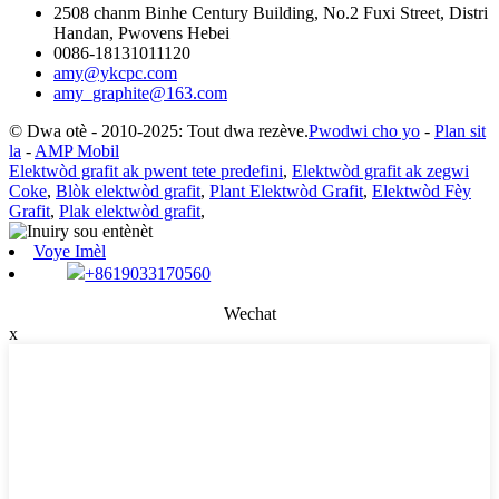
2508 chanm Binhe Century Building, No.2 Fuxi Street, Distri
Handan, Pwovens Hebei
0086-18131011120
amy@ykcpc.com
amy_graphite@163.com
© Dwa otè - 2010-2025: Tout dwa rezève.
Pwodwi cho yo
-
Plan sit
la
-
AMP Mobil
Elektwòd grafit ak pwent tete predefini
,
Elektwòd grafit ak zegwi
Coke
,
Blòk elektwòd grafit
,
Plant Elektwòd Grafit
,
Elektwòd Fèy
Grafit
,
Plak elektwòd grafit
,
Voye Imèl
+8619033170560
Wechat
x