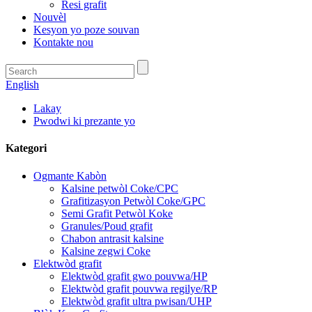
Resi grafit
Nouvèl
Kesyon yo poze souvan
Kontakte nou
English
Lakay
Pwodwi ki prezante yo
Kategori
Ogmante Kabòn
Kalsine petwòl Coke/CPC
Grafitizasyon Petwòl Coke/GPC
Semi Grafit Petwòl Koke
Granules/Poud grafit
Chabon antrasit kalsine
Kalsine zegwi Coke
Elektwòd grafit
Elektwòd grafit gwo pouvwa/HP
Elektwòd grafit pouvwa regilye/RP
Elektwòd grafit ultra pwisan/UHP