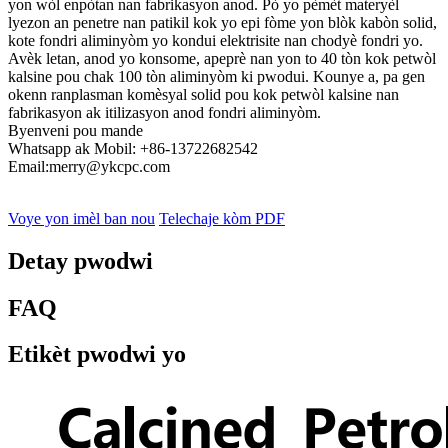
yon wòl enpòtan nan fabrikasyon anod. Pò yo pèmèt materyèl
lyezon an penetre nan patikil kok yo epi fòme yon blòk kabòn solid,
kote fondri aliminyòm yo kondui elektrisite nan chodyè fondri yo.
Avèk letan, anod yo konsome, apeprè nan yon to 40 tòn kok petwòl
kalsine pou chak 100 tòn aliminyòm ki pwodui. Kounye a, pa gen
okenn ranplasman komèsyal solid pou kok petwòl kalsine nan
fabrikasyon ak itilizasyon anod fondri aliminyòm.
Byenveni pou mande
Whatsapp ak Mobil: +86-13722682542
Email:merry@ykcpc.com
Voye yon imèl ban nou
Telechaje kòm PDF
Detay pwodwi
FAQ
Etikèt pwodwi yo