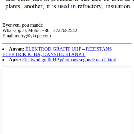
Byenveni pou mande
Whatsapp ak Mobil: +86-13722682542
Email:merry@ykcpc.com
Anvan:
ELEKTROD GRAFIT UHP – REZISTANS
ELEKTRIK KI BA, DANSITE KI ANPIL
Apre:
Elektwòd grafit HP pèfòmans segondè nan faktori