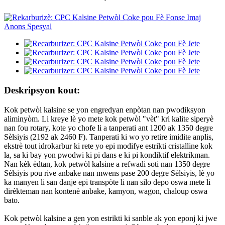
Deskripsyon kout:
Kok petwòl kalsine se yon engredyan enpòtan nan pwodiksyon
aliminyòm. Li kreye lè yo mete kok petwòl "vèt" kri kalite siperyè
nan fou rotary, kote yo chofe li a tanperati ant 1200 ak 1350 degre
Sèlsiyis (2192 ak 2460 F). Tanperati ki wo yo retire imidite anplis,
ekstrè tout idrokarbur ki rete yo epi modifye estrikti cristalline kok
la, sa ki bay yon pwodwi ki pi dans e ki pi kondiktif elektrikman.
Nan kèk èdtan, kok petwòl kalsine a refwadi soti nan 1350 degre
Sèlsiyis pou rive anbake nan mwens pase 200 degre Sèlsiyis, lè yo
ka manyen li san danje epi transpòte li nan silo depo oswa mete li
dirèkteman nan kontenè anbake, kamyon, wagon, chaloup oswa
bato.
Kok petwòl kalsine a gen yon estrikti ki sanble ak yon eponj ki jwe