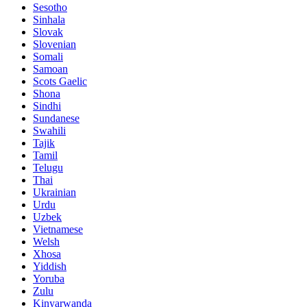
Sesotho
Sinhala
Slovak
Slovenian
Somali
Samoan
Scots Gaelic
Shona
Sindhi
Sundanese
Swahili
Tajik
Tamil
Telugu
Thai
Ukrainian
Urdu
Uzbek
Vietnamese
Welsh
Xhosa
Yiddish
Yoruba
Zulu
Kinyarwanda