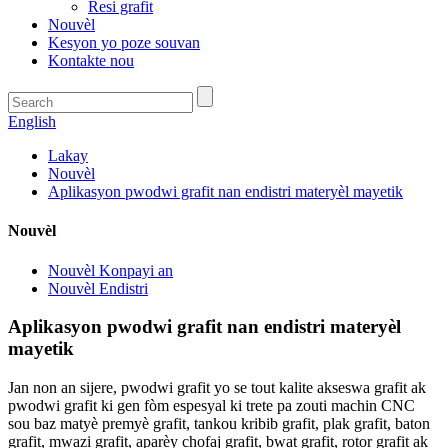
Resi grafit
Nouvèl
Kesyon yo poze souvan
Kontakte nou
English
Lakay
Nouvèl
Aplikasyon pwodwi grafit nan endistri materyèl mayetik
Nouvèl
Nouvèl Konpayi an
Nouvèl Endistri
Aplikasyon pwodwi grafit nan endistri materyèl
mayetik
Jan non an sijere, pwodwi grafit yo se tout kalite akseswa grafit ak
pwodwi grafit ki gen fòm espesyal ki trete pa zouti machin CNC
sou baz matyè premyè grafit, tankou kribib grafit, plak grafit, baton
grafit, mwazi grafit, aparèy chofaj grafit, bwat grafit, rotor grafit ak