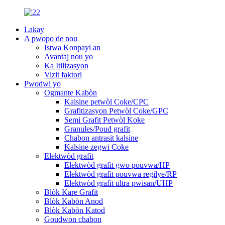
Lakay
A pwopo de nou
Istwa Konpayi an
Avantaj nou yo
Ka Itilizasyon
Vizit faktori
Pwodwi yo
Ogmante Kabòn
Kalsine petwòl Coke/CPC
Grafitizasyon Petwòl Coke/GPC
Semi Grafit Petwòl Koke
Granules/Poud grafit
Chabon antrasit kalsine
Kalsine zegwi Coke
Elektwòd grafit
Elektwòd grafit gwo pouvwa/HP
Elektwòd grafit pouvwa regilye/RP
Elektwòd grafit ultra pwisan/UHP
Blòk Kare Grafit
Blòk Kabòn Anod
Blòk Kabòn Katod
Goudwon ​​chabon