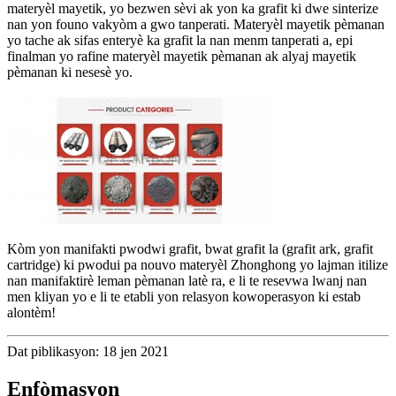
materyèl mayetik, yo bezwen sèvi ak yon ka grafit ki dwe sinterize
nan yon founo vakyòm a gwo tanperati. Materyèl mayetik pèmanan
yo tache ak sifas enteryè ka grafit la nan menm tanperati a, epi
finalman yo rafine materyèl mayetik pèmanan ak alyaj mayetik
pèmanan ki nesesè yo.
Kòm yon manifakti pwodwi grafit, bwat grafit la (grafit ark, grafit
cartridge) ki pwodui pa nouvo materyèl Zhonghong yo lajman itilize
nan manifaktirè leman pèmanan latè ra, e li te resevwa lwanj nan
men kliyan yo e li te etabli yon relasyon kowoperasyon ki estab
alontèm!
Dat piblikasyon: 18 jen 2021
Enfòmasyon