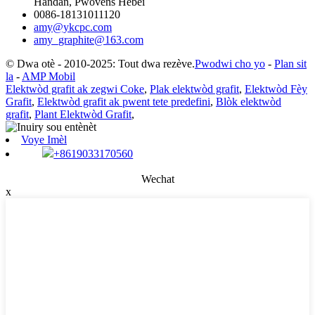
Handan, Pwovens Hebei
0086-18131011120
amy@ykcpc.com
amy_graphite@163.com
© Dwa otè - 2010-2025: Tout dwa rezève.
Pwodwi cho yo
-
Plan sit
la
-
AMP Mobil
Elektwòd grafit ak zegwi Coke
,
Plak elektwòd grafit
,
Elektwòd Fèy
Grafit
,
Elektwòd grafit ak pwent tete predefini
,
Blòk elektwòd
grafit
,
Plant Elektwòd Grafit
,
Voye Imèl
+8619033170560
Wechat
x