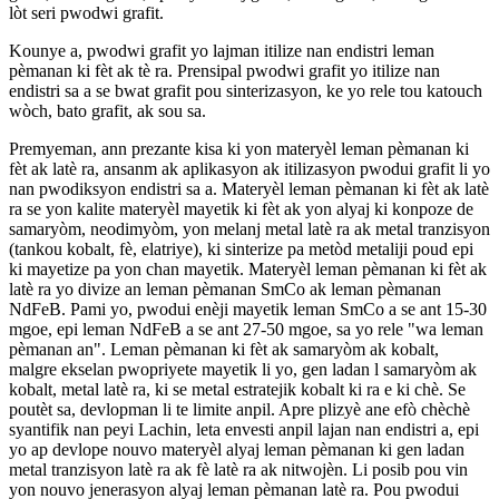
lòt seri pwodwi grafit.
Kounye a, pwodwi grafit yo lajman itilize nan endistri leman
pèmanan ki fèt ak tè ra. Prensipal pwodwi grafit yo itilize nan
endistri sa a se bwat grafit pou sinterizasyon, ke yo rele tou katouch
wòch, bato grafit, ak sou sa.
Premyeman, ann prezante kisa ki yon materyèl leman pèmanan ki
fèt ak latè ra, ansanm ak aplikasyon ak itilizasyon pwodui grafit li yo
nan pwodiksyon endistri sa a. Materyèl leman pèmanan ki fèt ak latè
ra se yon kalite materyèl mayetik ki fèt ak yon alyaj ki konpoze de
samaryòm, neodimyòm, yon melanj metal latè ra ak metal tranzisyon
(tankou kobalt, fè, elatriye), ki sinterize pa metòd metaliji poud epi
ki mayetize pa yon chan mayetik. Materyèl leman pèmanan ki fèt ak
latè ra yo divize an leman pèmanan SmCo ak leman pèmanan
NdFeB. Pami yo, pwodui enèji mayetik leman SmCo a se ant 15-30
mgoe, epi leman NdFeB a se ant 27-50 mgoe, sa yo rele "wa leman
pèmanan an". Leman pèmanan ki fèt ak samaryòm ak kobalt,
malgre ekselan pwopriyete mayetik li yo, gen ladan l samaryòm ak
kobalt, metal latè ra, ki se metal estratejik kobalt ki ra e ki chè. Se
poutèt sa, devlopman li te limite anpil. Apre plizyè ane efò chèchè
syantifik nan peyi Lachin, leta envesti anpil lajan nan endistri a, epi
yo ap devlope nouvo materyèl alyaj leman pèmanan ki gen ladan
metal tranzisyon latè ra ak fè latè ra ak nitwojèn. Li posib pou vin
yon nouvo jenerasyon alyaj leman pèmanan latè ra. Pou pwodui