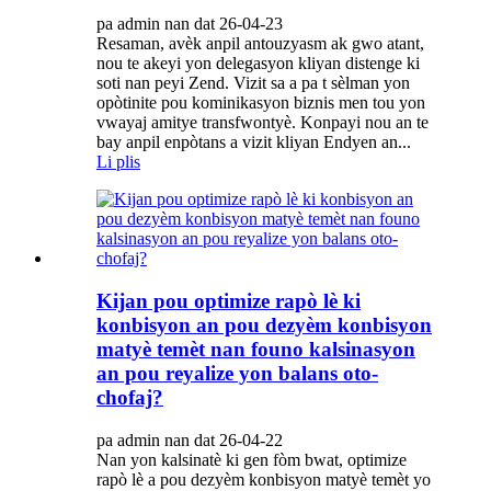
pa admin nan dat 26-04-23
Resaman, avèk anpil antouzyasm ak gwo atant,
nou te akeyi yon delegasyon kliyan distenge ki
soti nan peyi Zend. Vizit sa a pa t sèlman yon
opòtinite pou kominikasyon biznis men tou yon
vwayaj amitye transfwontyè. Konpayi nou an te
bay anpil enpòtans a vizit kliyan Endyen an...
Li plis
Kijan pou optimize rapò lè ki
konbisyon an pou dezyèm konbisyon
matyè temèt nan founo kalsinasyon
an pou reyalize yon balans oto-
chofaj?
pa admin nan dat 26-04-22
Nan yon kalsinatè ki gen fòm bwat, optimize
rapò lè a pou dezyèm konbisyon matyè temèt yo