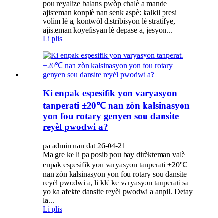
pou reyalize balans pwòp chalè a mande
ajisteman konplè nan senk aspè: kalkil presi
volim lè a, kontwòl distribisyon lè stratifye,
ajisteman koyefisyan lè depase a, jesyon...
Li plis
Ki enpak espesifik yon varyasyon
tanperati ±20℃ nan zòn kalsinasyon
yon fou rotary genyen sou dansite
reyèl pwodwi a?
pa admin nan dat 26-04-21
Malgre ke li pa posib pou bay dirèkteman valè
enpak espesifik yon varyasyon tanperati ±20℃
nan zòn kalsinasyon yon fou rotary sou dansite
reyèl pwodwi a, li klè ke varyasyon tanperati sa
yo ka afekte dansite reyèl pwodwi a anpil. Detay
la...
Li plis