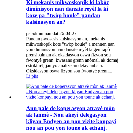
Ki mekanis mikwoskopik ki lakòz
diminisyon nan dansite reyèl la ki
koze pa "twòp boule" pandan
kalsinasyon an?
pa admin nan dat 26-04-27
Pandan pwosesis kalsinasyon an, mekanis
mikwoskopik kote "twòp boule" a mennen nan
yon diminisyon nan dansite reyèl la gen rapò
prensipalman ak oksidasyon oswa fizyon sou
fwontyè grenn, kwasans grenn anòmal, ak domaj
estriktirèl, jan yo analize an detay anba a:
Oksidasyon oswa fizyon sou fwontyè grenn...
Li plis
Ann pale de koperasyon atravè mòn
ak lanmè - Nou akeyi delegasyon
kliyan Endyen an pou vizite konpayi
nou an pou yon toune ak echanj.