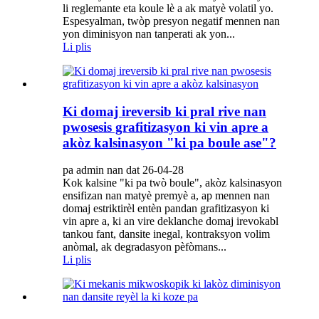
li reglemante eta koule lè a ak matyè volatil yo.
Espesyalman, twòp presyon negatif mennen nan
yon diminisyon nan tanperati ak yon...
Li plis
Ki domaj ireversib ki pral rive nan
pwosesis grafitizasyon ki vin apre a
akòz kalsinasyon "ki pa boule ase"?
pa admin nan dat 26-04-28
Kok kalsine "ki pa twò boule", akòz kalsinasyon
ensifizan nan matyè premyè a, ap mennen nan
domaj estriktirèl entèn pandan grafitizasyon ki
vin apre a, ki an vire deklanche domaj irevokabl
tankou fant, dansite inegal, kontraksyon volim
anòmal, ak degradasyon pèfòmans...
Li plis