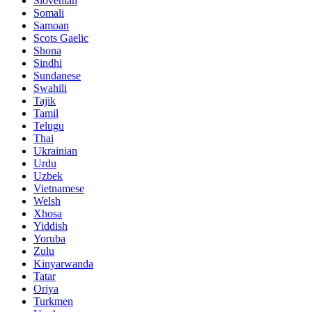
Slovenian
Somali
Samoan
Scots Gaelic
Shona
Sindhi
Sundanese
Swahili
Tajik
Tamil
Telugu
Thai
Ukrainian
Urdu
Uzbek
Vietnamese
Welsh
Xhosa
Yiddish
Yoruba
Zulu
Kinyarwanda
Tatar
Oriya
Turkmen