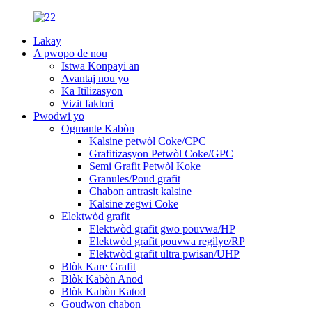
Lakay
A pwopo de nou
Istwa Konpayi an
Avantaj nou yo
Ka Itilizasyon
Vizit faktori
Pwodwi yo
Ogmante Kabòn
Kalsine petwòl Coke/CPC
Grafitizasyon Petwòl Coke/GPC
Semi Grafit Petwòl Koke
Granules/Poud grafit
Chabon antrasit kalsine
Kalsine zegwi Coke
Elektwòd grafit
Elektwòd grafit gwo pouvwa/HP
Elektwòd grafit pouvwa regilye/RP
Elektwòd grafit ultra pwisan/UHP
Blòk Kare Grafit
Blòk Kabòn Anod
Blòk Kabòn Katod
Goudwon ​​chabon