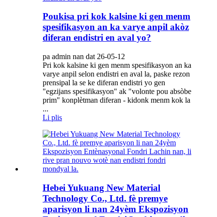
Poukisa pri kok kalsine ki gen menm
spesifikasyon an ka varye anpil akòz
diferan endistri en aval yo?
pa admin nan dat 26-05-12
Pri kok kalsine ki gen menm spesifikasyon an ka
varye anpil selon endistri en aval la, paske rezon
prensipal la se ke diferan endistri yo gen
"egzijans spesifikasyon" ak "volonte pou absòbe
prim" konplètman diferan - kidonk menm kok la
...
Li plis
Hebei Yukuang New Material
Technology Co., Ltd. fè premye
aparisyon li nan 24yèm Ekspozisyon