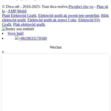
© Dwa otè - 2010-2025: Tout dwa rezève.
Pwodwi cho yo
-
Plan sit
la
-
AMP Mobil
Plant Elektwòd Grafit
,
Elektwòd grafit ak pwent tete predefini
,
Blòk
elektwòd grafit
,
Elektwòd grafit ak zegwi Coke
,
Elektwòd Fèy
Grafit
,
Plak elektwòd grafit
,
Voye Imèl
+8619033170560
Wechat
x