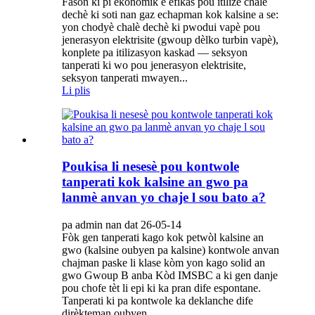
Fason ki pi ekonomik e efikas pou itilize chalè
dechè ki soti nan gaz echapman kok kalsine a se:
yon chodyè chalè dechè ki pwodui vapè pou
jenerasyon elektrisite (gwoup dèlko turbin vapè),
konplete pa itilizasyon kaskad — seksyon
tanperati ki wo pou jenerasyon elektrisite,
seksyon tanperati mwayen...
Li plis
Poukisa li nesesè pou kontwole
tanperati kok kalsine an gwo pa
lanmè anvan yo chaje l sou bato a?
pa admin nan dat 26-05-14
Fòk gen tanperati kago kok petwòl kalsine an
gwo (kalsine oubyen pa kalsine) kontwole anvan
chajman paske li klase kòm yon kago solid an
gwo Gwoup B anba Kòd IMSBC a ki gen danje
pou chofe tèt li epi ki ka pran dife espontane.
Tanperati ki pa kontwole ka deklanche dife
dirèkteman oubyen...