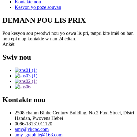
Kontakte nou
Kesyon yo poze souvan
DEMANN POU LIS PRIX
Pou kesyon sou pwodwi nou yo oswa lis pri, tanpri kite imèl ou ban
nou epi n ap kontakte w nan 24 èdtan.
Ankèt
Swiv nou
Kontakte nou
2508 chanm Binhe Century Building, No.2 Fuxi Street, Distri
Handan, Pwovens Hebei
0086-18131011120
amy@ykcpc.com
amy_graphite@163.com