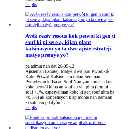
Li plis
Avèk rezèv resous kok petwòl ki gen ti
souf ki pi sere a, kijan plant
kalsinasyon yo ta dwe ajiste estrateji
matyè premyè yo?
pa admin nan dat 26-05-13
Ajisteman Estrateji Matyè Bwit pou Pwodiktè
Koke Petwòl Kalsine nan mitan Sereman
Pwovizyon ki Ba an Souf Nan yon kontèks kote
koke petwòl ki ba an souf ap vin pi ra (kontni
souf <1%, espesyalman koke ki gen souf ultra ba
<0.5%) ak konpetisyon k ap monte nan demann
ki soti nan pil ityòm...
Li plis