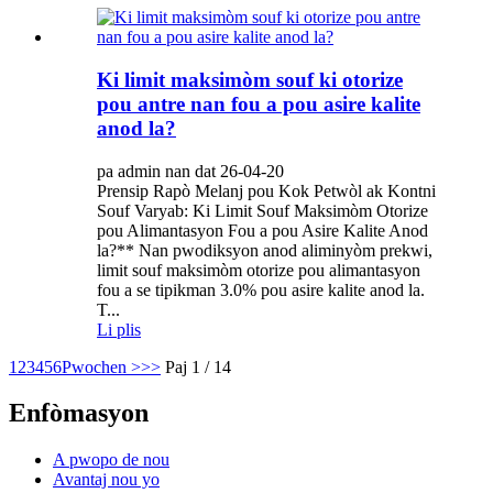
Ki limit maksimòm souf ki otorize
pou antre nan fou a pou asire kalite
anod la?
pa admin nan dat 26-04-20
Prensip Rapò Melanj pou Kok Petwòl ak Kontni
Souf Varyab: Ki Limit Souf Maksimòm Otorize
pou Alimantasyon Fou a pou Asire Kalite Anod
la?** Nan pwodiksyon anod aliminyòm prekwi,
limit souf maksimòm otorize pou alimantasyon
fou a se tipikman 3.0% pou asire kalite anod la.
T...
Li plis
1
2
3
4
5
6
Pwochen >
>>
Paj 1 / 14
Enfòmasyon
A pwopo de nou
Avantaj nou yo