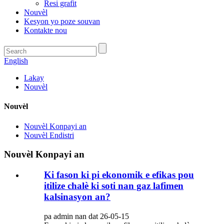
Resi grafit
Nouvèl
Kesyon yo poze souvan
Kontakte nou
English
Lakay
Nouvèl
Nouvèl
Nouvèl Konpayi an
Nouvèl Endistri
Nouvèl Konpayi an
Ki fason ki pi ekonomik e efikas pou
itilize chalè ki soti nan gaz lafimen
kalsinasyon an?
pa admin nan dat 26-05-15